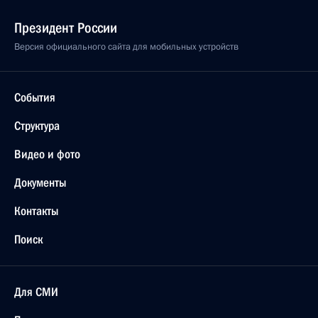
Заседание рабочей группы Госсовета
по экономическим вопросам и противодействию
распространению новой коронавирусной
инфекции
11 мая 2022 года, 17:00
10 мая 2022 года, вторник
Руслан Эдельгериев принял участие в 15-й сессии
Конференции сторон Конвенции ООН по борьбе
с опустыниванием
10 мая 2022 года, 21:00
Кот-д'Ивуар, Абиджан
26 апреля 2022 года, вторник