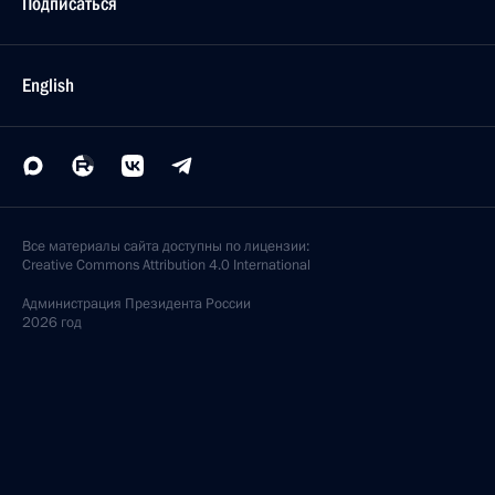
При содействии Марии Львовой-Беловой дети-
сироты из Донбасса устроены в российские семьи
под временную опеку
26 апреля 2022 года, 19:00
25 апреля 2022 года, понедельник
Подписан Указ о внедрении информационных
технологий в работу по профилактике
коррупционных и иных правонарушений
25 апреля 2022 года, 18:00
20 апреля 2022 года, среда
Заседание рабочей группы Государственного