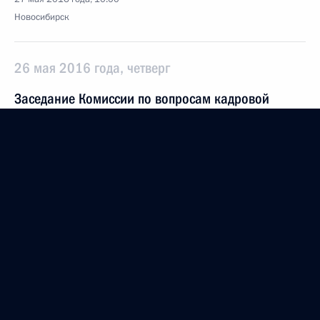
Новосибирск
26 мая 2016 года, четверг
Заседание Комиссии по вопросам кадровой
политики в правоохранительных органах
26 мая 2016 года, 12:00
25 мая 2016 года, среда
Между Правительством Москвы и Институтом
развития интернета заключено Соглашение
о сотрудничестве и взаимодействии в целях
развития цифровых медицинских технологий
25 мая 2016 года, 15:00