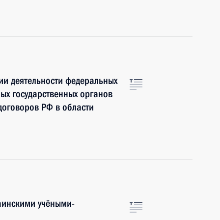
ии деятельности федеральных
ных государственных органов
договоров РФ в области
аинскими учёными-