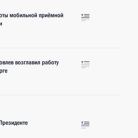
боты мобильной приёмной
и
овлев возглавил работу
рге
Президенте