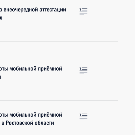
ю внеочередной аттестации
л
боты мобильной приёмной
и
боты мобильной приёмной
в Ростовской области