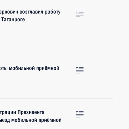
ркович возглавил работу
 Таганроге
боты мобильной приёмной
страции Президента
выезд мобильной приёмной