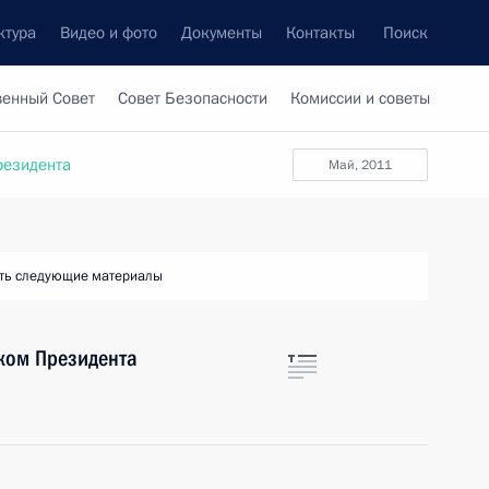
ктура
Видео и фото
Документы
Контакты
Поиск
венный Совет
Совет Безопасности
Комиссии и советы
резидента
май, 2011
ть следующие материалы
ком Президента