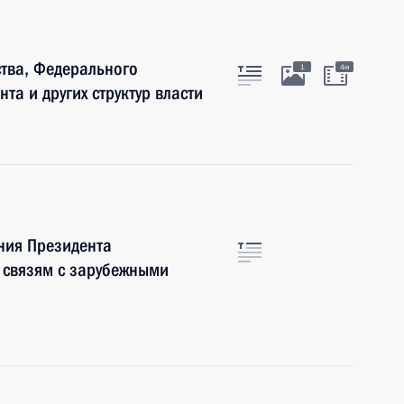
ства, Федерального
1
4м
а и других структур власти
ния Президента
 связям с зарубежными