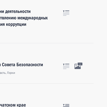
ии деятельности
ествлению международных
вия коррупции
 Совета Безопасности
1
сть, Горки
чатском крае