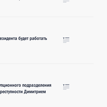
зидента будет работать
упционного подразделения
преступности Димитрием