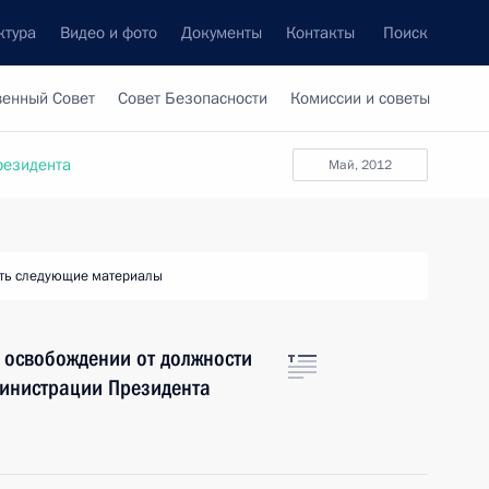
ктура
Видео и фото
Документы
Контакты
Поиск
венный Совет
Совет Безопасности
Комиссии и советы
резидента
май, 2012
ть следующие материалы
 освобождении от должности
министрации Президента