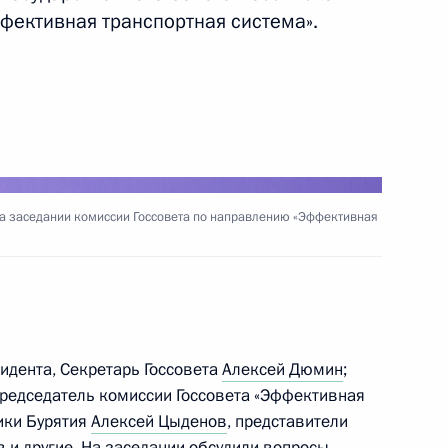
ердловскую область
7
ективная транспортная система».
асть
 Президента появится единый
движению русского языка
 заседании комиссии Госсовета по направлению «Эффективная
чей группы по повышению
4
идента, Секретарь Госсовета
Алексей Дюмин
;
в культурного наследия,
председатель комиссии Госсовета «Эффективная
ом состоянии
ики Бурятия
Алексей Цыденов
, представители
 и другие. На заседании обсудили вопросы