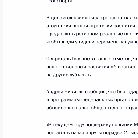
транспорта.
Руслан Эдельгериев принял делега
В целом сложившаяся транспортная си
10 июля 2026 года, 19:00
Москва
отсутствия чёткой стратегии развития
Предложить регионам реальные инстру
чтобы люди увидели перемены к лучше
9 июля, четверг
Секретарь Госсовета также отметил, ч
Семинар-совещание по развитию 
решают вопросы развития общественно
экономики и цифровых платформ
на другие субъекты.
9 июля 2026 года, 17:00
Андрей Никитин сообщил, что благода
и программам федеральных органов и
обновление парка общественного тран
Елена Ямпольская провела брифин
9 июля 2026 года, 16:00
Москва
«В текущем году поддержку по линии М
поставить на маршруты порядка 2 тыся