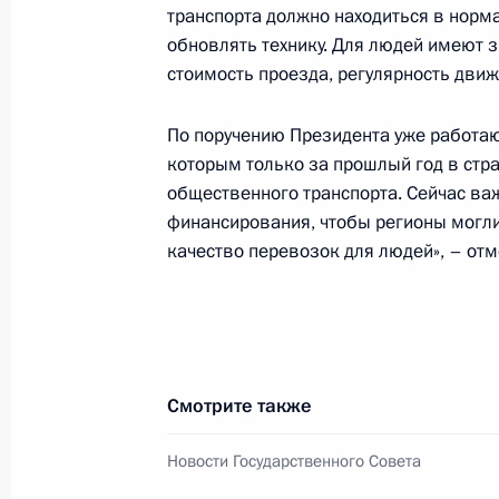
транспорта должно находиться в норм
Мирьяной Сполярич
обновлять технику. Для людей имеют з
2 июля 2026 года, 17:30
стоимость проезда, регулярность дви
По поручению Президента уже работа
1 июля, среда
которым только за прошлый год в стр
общественного транспорта. Сейчас в
Заседание Экспертной комиссии п
финансирования, чтобы регионы могли
русского языка и литературы
качество перевозок для людей», – отм
1 июля 2026 года, 17:00
30 июня, вторник
Смотрите также
Заседание межведомственной рабо
по противодействию незаконным 
Новости Государственного Совета
30 июня 2026 года, 19:00
Москва