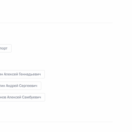
аседании комиссии Госсовета
2
нспортная система»
порт
н Алексей Геннадьевич
тин Андрей Сергеевич
ие коллегии Совета
нов Алексей Самбуевич
2