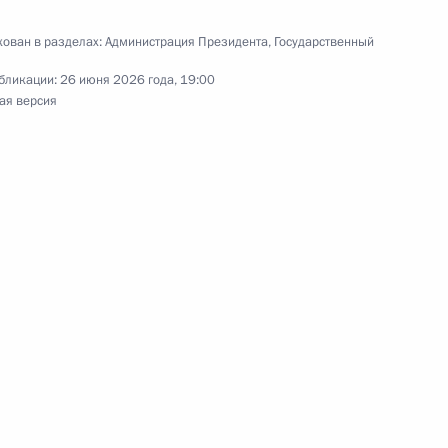
аседании комиссии Госсовета
3
ован в разделах:
Администрация Президента
,
Государственный
ых»
бликации:
26 июня 2026 года, 19:00
ая версия
ельную дискуссию
3
ссии по обеспечению участия