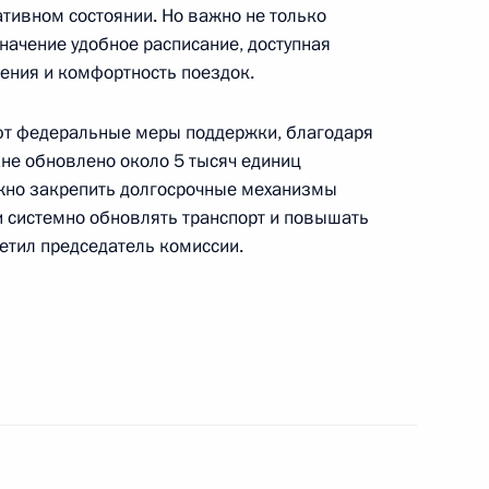
ативном состоянии. Но важно не только
начение удобное расписание, доступная
жения и комфортность поездок.
ют федеральные меры поддержки, благодаря
ане обновлено около 5 тысяч единиц
ажно закрепить долгосрочные механизмы
о вопросам преподавания
 системно обновлять транспорт и повышать
етил председатель комиссии.
чей группы
финансовым операциям