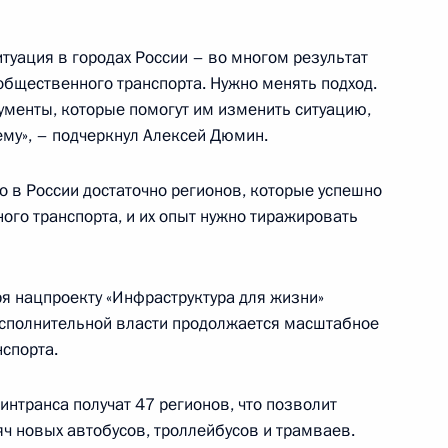
цию Турецкой Республики
1
туация в городах России – во многом результат
 общественного транспорта. Нужно менять подход.
менты, которые помогут им изменить ситуацию,
му», – подчеркнул Алексей Дюмин.
то в России достаточно регионов, которые успешно
экосистем цифровой
2
го транспорта, и их опыт нужно тиражировать
ря нацпроекту «Инфраструктура для жизни»
сполнительной власти продолжается масштабное
спорта.
г для представителей СМИ
интранса получат 47 регионов, что позволит
ч новых автобусов, троллейбусов и трамваев.