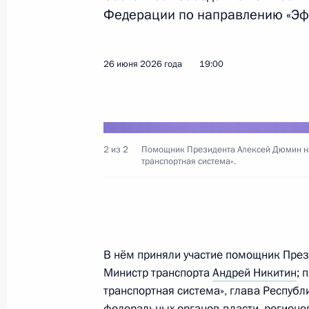
Мария Львова-Белова посетила Св
Федерации по направлению «Эфф
17 июля 2026 года, 18:00
Свердловская обл
26 июня 2026 года
19:00
14 июля, вторник
В России во исполнение поручения
научно-методический центр по про
2 из 2
Помощник Президента Алексей Дюмин на
за рубежом
транспортная система».
14 июля 2026 года, 16:00
Заседание межведомственной рабо
В нём приняли участие помощник През
эффективности сохранения объекто
Министр транспорта
Андрей Никитин
; 
находящихся в неудовлетворительн
транспортная система», глава Республ
федеральных органов власти, регионов
14 июля 2026 года, 15:00