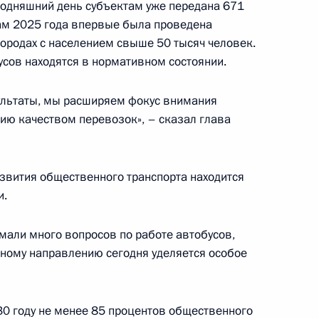
годняшний день субъектам уже передана 671
ам 2025 года впервые была проведена
городах с населением свыше 50 тысяч человек.
2
усов находятся в нормативном состоянии.
зультаты, мы расширяем фокус внимания
ию качеством перевозок», – сказал глава
ому развитию Военно-
азвития общественного транспорта находится
и
и.
мали много вопросов по работе автобусов,
нному направлению сегодня уделяется особое
30 году не менее 85 процентов общественного
 с президентом МККК
3