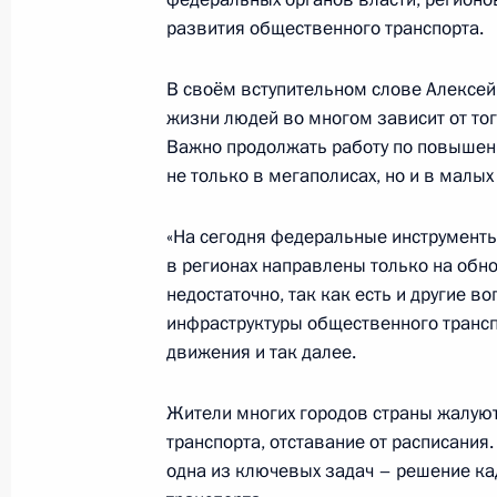
развития общественного транспорта.
В своём вступительном слове Алексей
Представлен доклад о деятельност
жизни людей во многом зависит от тог
ребёнка в 2025 году
Важно продолжать работу по повышен
14 июля 2026 года, 10:00
не только в мегаполисах, но и в малых
«На сегодня федеральные инструмент
в регионах направлены только на обно
13 июля, понедельник
недостаточно, так как есть и другие 
Мария Львова-Белова приняла учас
инфраструктуры общественного трансп
Постоянного представительства Ро
движения и так далее.
13 июля 2026 года, 18:00
Жители многих городов страны жалую
транспорта, отставание от расписания.
одна из ключевых задач – решение к
10 июля, пятница