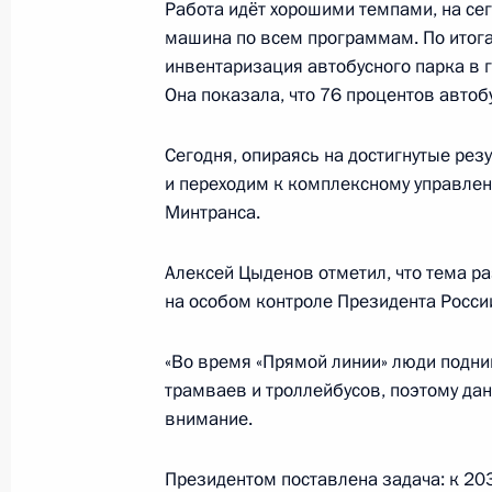
Работа идёт хорошими темпами, на се
8 июля, среда
машина по всем программам. По итог
инвентаризация автобусного парка в 
Российско-китайская встреча
Она показала, что 76 процентов автоб
8 июля 2026 года, 15:00
Москва
Сегодня, опираясь на достигнутые ре
и переходим к комплексному управлен
Минтранса.
3 июля, пятница
Заседание Совета по стратегическ
Алексей Цыденов отметил, что тема р
Морского Флота Морской коллеги
на особом контроле Президента Росси
3 июля 2026 года, 15:30
«Во время «Прямой линии» люди подни
трамваев и троллейбусов, поэтому да
внимание.
2 июля, четверг
Президентом поставлена задача: к 20
Мария Львова-Белова встретилась