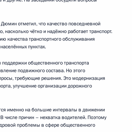
 Дюмин отметил, что качество повседневной
и Уполномоченного по правам
о, насколько чётко и надёжно работает транспорт.
ию качества транспортного обслуживания
 населённых пунктах.
ы поддержки общественного транспорта
вление подвижного состава. Но этого
вопросы, требующие решения. Это модернизация
тие в круглом столе
1
орта, улучшение организации дорожного
ссии при ОБСЕ
тся именно на большие интервалы в движении
 В числе причин – нехватка водителей. Поэтому
адровой проблемы в сфере общественного