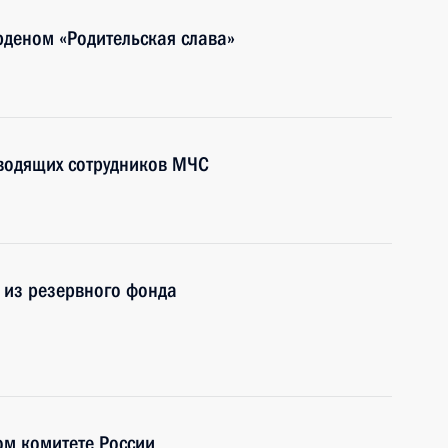
рденом «Родительская слава»
оводящих сотрудников МЧС
 из резервного фонда
ом комитете России