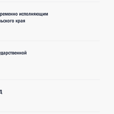
 временно исполняющим
ьского края
ударственной
Д