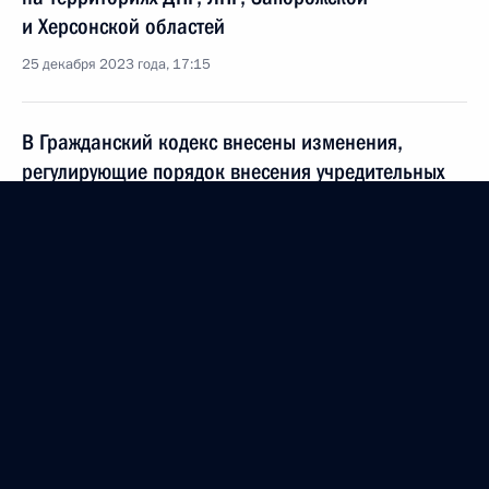
и Херсонской областей
25 декабря 2023 года, 17:15
В Гражданский кодекс внесены изменения,
регулирующие порядок внесения учредительных
документов юрлицами в новых регионах России
25 декабря 2023 года, 13:45
Продлён переходный период применения
требований обязательного страхования
гражданской ответственности владельцев
транспортных средств в новых регионах РФ
25 декабря 2023 года, 13:30