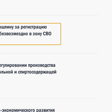
ошлину за регистрацию
 безвозмездно в зону СВО
егулировании производства
гольной и спиртосодержащей
-экономического развития