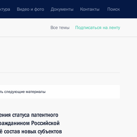
ктура
Видео и фото
Документы
Контакты
Поиск
Все темы
Подписаться на ленту
ть следующие материалы
ния статуса патентного
ражданином Российской
ё состав новых субъектов