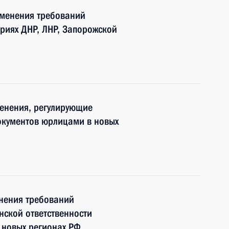
именения требований
риях ДНР, ЛНР, Запорожской
менения, регулирующие
окументов юрлицами в новых
нения требований
нской ответственности
в новых регионах РФ