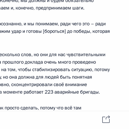
. Конечно, мы должны и будем обязательно
данных пользователей
YouTube
аем и, конечно, предпринимаем шаги.
зиденту
Написать в редакцию
и —
ного
сознанно, и мы понимаем, ради чего это – ради
ржим удар и готовы [бороться] до победы, которая
по
—
сколько слов, но они для нас чувствительными
ссии
з прошлого доклада очень много проведено
на том, чтобы стабилизировать ситуацию, потому
у, но она должна для людей быть понятная
ловно, сконцентрировали своё внимание
 в моменте работает 223 аварийные бригады.
Все материалы сайта
доступны по лицензии:
Creative Commons
ак просто сделать, потому что всё там
Attribution 4.0
International