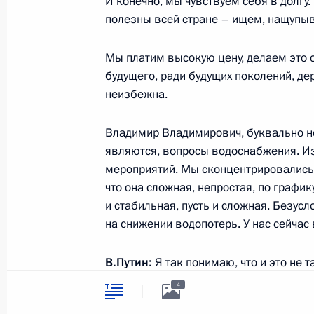
И конечно, мы чувствуем себя в долгу
символика
Контакты
полезны всей стране – ищем, нащупыв
Обратиться к Пре
Поиск
Президент Росси
гражданам школь
Мы платим высокую цену, делаем это о
возраста
Для СМИ
будущего, ради будущих поколений, де
Виртуальный тур 
неизбежна.
Кремлю
Подписаться
Владимир Путин 
Справочник
личный сайт
Владимир Владимирович, буквально не
Дикая природа Ро
являются, вопросы водоснабжения. И
Версия для людей
с ограниченными
мероприятий. Мы сконцентрировались 
возможностями
что она сложная, непростая, по график
и стабильная, пусть и сложная. Безус
English
на снижении водопотерь. У нас сейчас
Администрация
В.Путин:
Я так понимаю, что и это не т
Президента России
2026 год
в разваленном состоянии находится.
4