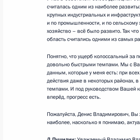
считалась одним из наиболее развитых
крупных индустриальных и инфраструк
и по промышленности, и по сельскому 
хозяйство – всё было развито. Так чт
область считались одними из самых р
Понятно, что ущерб колоссальный за п
довольно быстрыми темпами. Мы с Вам
данным, которые у меня есть: при все
действия даже в некоторых районах, 
темпами. И под руководством Вашей
вперёд, прогресс есть.
Пожалуйста, Денис Владимирович, Вы х
наиболее, насколько я понимаю, акту
Д.Пушилин
:
Уважаемый Владимир Вла