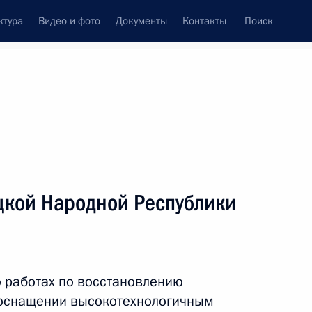
ктура
Видео и фото
Документы
Контакты
Поиск
цкой Народной Республики
о работах по восстановлению
еоснащении высокотехнологичным