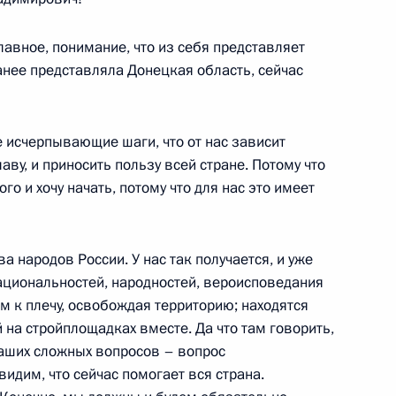
лавное, понимание, что из себя представляет
ранее представляла Донецкая область, сейчас
исчерпывающие шаги, что от нас зависит
аву, и приносить пользу всей стране. Потому что
ого и хочу начать, потому что для нас это имеет
ные
Официальные
Правовая и
 народов России. У нас так получается, и уже
сетевые ресурсы
техническая
национальностей, народностей, вероисповедания
ссии
Президента России
информация
ом к плечу, освобождая территорию; находятся
на стройплощадках вместе. Да что там говорить,
MAX
О портале
наших сложных вопросов – вопрос
ВКонтакте
Об использовании
ии
информации сайта
Rutube
видим, что сейчас помогает вся страна.
О персональных
Telegram-канал