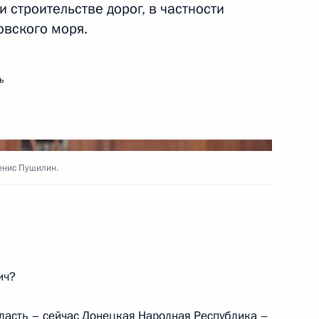
строительстве дорог, в частности
овского моря.
ь
енис Пушилин.
ич?
ласть – сейчас Донецкая Народная Республика –