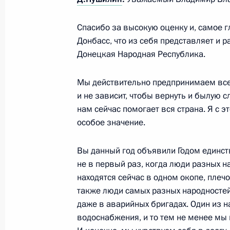
Спасибо за высокую оценку и, самое г
Донбасс, что из себя представляет и 
Донецкая Народная Республика.
Мы действительно предпринимаем все 
и не зависит, чтобы вернуть и былую сл
нам сейчас помогает вся страна. Я с эт
особое значение.
Разделы сайта
Информацион
Вы данный год объявили Годом единства
Президента
ресурсы
не в первый раз, когда люди разных 
России
Президента Ро
находятся сейчас в одном окопе, плеч
также люди самых разных народностей 
События
Президент России
Текущий ресурс
даже в аварийных бригадах. Один из 
Структура
Конституция Росс
Видео и фото
водоснабжения, и то тем не менее мы 
Государственная
Документы