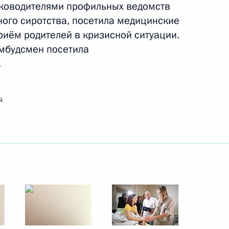
уководителями профильных ведомств
ого в ДНР, ЛНР, Запорожской
ого сиротства, посетила медицинские
риём родителей в кризисной ситуации.
омбудсмен посетила
.
бодной экономической зоне
й
кой Народных Республик,
ей
 повышение уровня гарантий
оянно проживающих