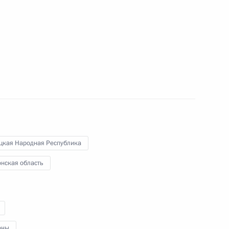
ы охранные документы
твенности на территории ДНР,
ластей
овой пенсии для граждан,
цкая Народная Республика
онская область
ной Республики Денисом
оны