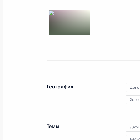
До 31 декабря 2026 года продлен
на объекты интеллектуальной собс
ЛНР, Запорожской и Херсонской об
23 марта 2026 года, 17:50
Изменён порядок исчисления страх
География
Доне
работавших в Крыму и Севастополе
Херс
23 марта 2026 года, 17:00
Темы
Дети
Встреча с главой Донецкой Народ
Реги