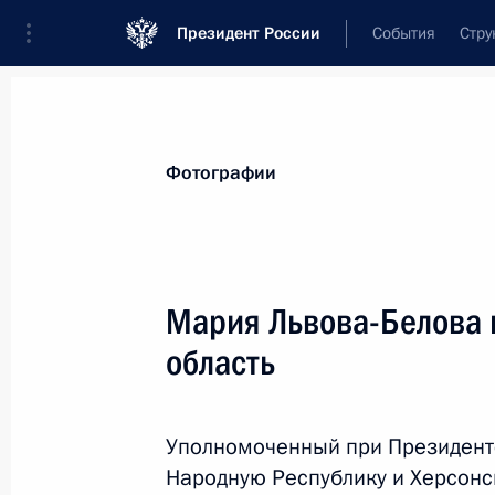
Президент России
События
Стру
Материалы по выбранной теме
Фотографии
Донецкая Народная Республика,
13
Мария Львова-Белова 
Законом уточняются особенности 
на территориях ДНР, ЛНР, Запорож
область
4 августа 2026 года, 16:30
Уполномоченный при Президент
Народную Республику и Херсонс
Установлены особенности отчужде