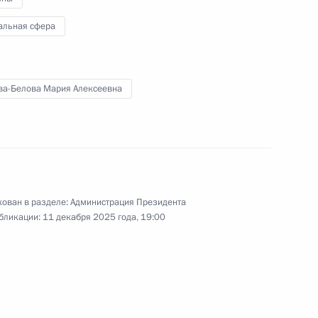
альная сфера
йствие документов
ва-Белова Мария Алексеевна
х регионов
 совершенствование
ован в разделе:
Администрация Президента
отребителей
бликации:
11 декабря 2025 года, 19:00
конодательные акты в части