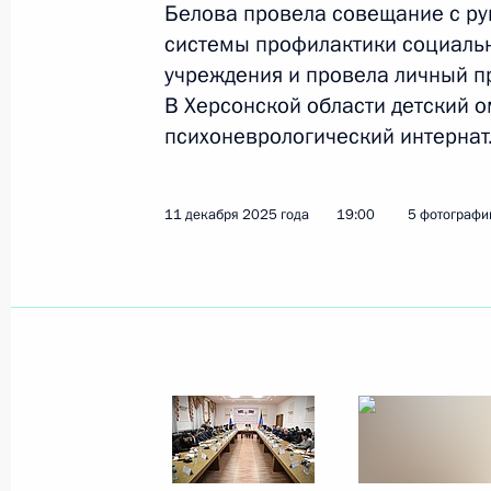
Белова провела совещание с р
развития территорий, расположенн
системы профилактики социальн
и Херсонской областях
учреждения и провела личный п
26 июня 2026 года, 20:15
В Херсонской области детский 
психоневрологический интернат
Внесены изменения в закон о сво
11 декабря 2025 года
19:00
5 фотографи
на территориях Донецкой и Луганс
Запорожской и Херсонской област
10 июня 2026 года, 18:05
Подписан закон, направленный на
соцзащиты судей в отставке, пост
на территории ДНР
9 апреля 2026 года, 15:30