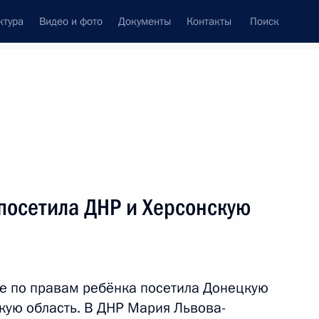
ктура
Видео и фото
Документы
Контакты
Поиск
Все темы
Подписаться на ленту
9 результатов
посетила ДНР и Херсонскую
отдельных правоотношений
ской и Херсонской областей
е по правам ребёнка посетила Донецкую
кую область. В ДНР Мария Львова-
ния имущества Фонда