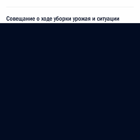
Совещание о ходе уборки урожая и ситуации
на зерновом рынке
10 октября 2012 года, 21:00
Награждение многодетных семей орденом
«Родительская слава»
2 июня 2012 года, 13:30
О ходе исполнения пунктов 3 и 5 перечня
поручений, данных по итогам работы мобильной
приёмной Президента в Волгоградской области
1 февраля 2012 года, 13:30