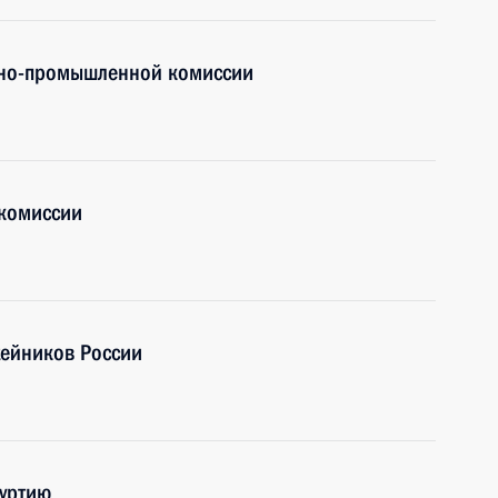
нно-промышленной комиссии
комиссии
ейников России
муртию