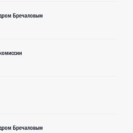
ндром Бречаловым
комиссии
ндром Бречаловым