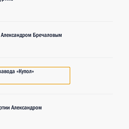
и Александром Бречаловым
завода «Купол»
уртии Александром