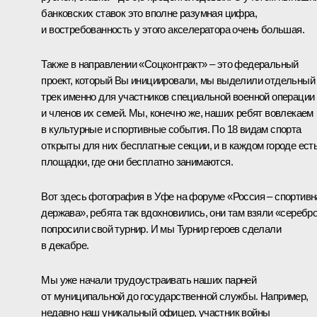
банковских ставок это вполне разумная цифра,
и востребованность у этого акселератора очень большая.
Также в направлении «Соцконтракт» – это федеральный
проект, который Вы инициировали, мы выделили отдельный
трек именно для участников специальной военной операции
и членов их семей. Мы, конечно же, наших ребят вовлекаем
в культурные и спортивные события. По 18 видам спорта
открыты для них бесплатные секции, и в каждом городе ест
площадки, где они бесплатно занимаются.
Вот здесь фотография в Уфе на форуме «Россия – спортивн
держава», ребята так вдохновились, они там взяли «серебро
попросили свой турнир. И мы Турнир героев сделали
в декабре.
Мы уже начали трудоустраивать наших парней
от муниципальной до государственной службы. Например,
недавно наш уникальный офицер, участник войны