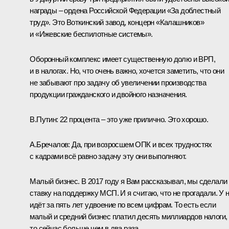
награды – ордена Российской Федерации «За доблестный
труд». Это Воткинский завод, концерн «Калашников»
и «Ижевские беспилотные системы».
Оборонный комплекс имеет существенную долю и ВРП,
и в налогах. Но, что очень важно, хочется заметить, что они
не забывают про задачу об увеличении производства
продукции гражданского и двойного назначения.
В.Путин:
22 процента – это уже прилично. Это хорошо.
А.Бречалов:
Да, при возросшем ОПК и всех трудностях
с кадрами всё равно задачу эту они выполняют.
Малый бизнес. В 2017 году я Вам рассказывал, мы сделали
ставку на поддержку МСП. И я считаю, что не прогадали. У 
идёт за пять лет удвоение по всем цифрам. То есть если
малый и средний бизнес платил десять миллиардов налоги,
то сейчас больше чем в два раза.