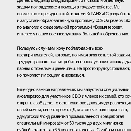
Далее. Владимир Владимирович, Вы ставили отдельную
задачу по поддержке и помощи в трудоустройстве. Мы
совместно с президентской академией РАНХиГС разработа
и запустили образовательную программу «СВОй резерв 18»
по аналогии с федеральной программой «Время героев»,
интерес у наших военнослужащих большой к образованию.
Пользуясь случаем, хочу поблагодарить всех
предпринимателей, которые, понимая важность этой задачи,
трудоустраивают наших ребят-военнослужащих и иногда да
парней с тяжёлыми ранениями. Не просто трудоустраивают,
но помогают им социализироваться.
Ещё одно важное направление: мы запустили специальный
акселератор для участников СВО и членов их семей, кто хо
открыть своё дело, то есть пошагово доводим до реализаци
своей мечты, своего проекта. Для этого как подспорье наш,
удмуртский Фонд развития промышленности разработал
специальный микрозаём от 50 тысяч до двух миллионов
рублей, ставка – до 6,5 процента годовых. С учётом нынешн