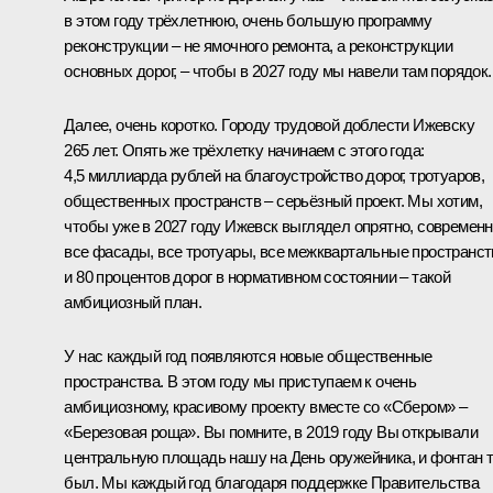
в этом году трёхлетнюю, очень большую программу
реконструкции – не ямочного ремонта, а реконструкции
основных дорог, – чтобы в 2027 году мы навели там порядок.
Далее, очень коротко. Городу трудовой доблести Ижевску
265 лет. Опять же трёхлетку начинаем с этого года:
4,5 миллиарда рублей на благоустройство дорог, тротуаров,
общественных пространств – серьёзный проект. Мы хотим,
чтобы уже в 2027 году Ижевск выглядел опрятно, современн
все фасады, все тротуары, все межквартальные пространст
и 80 процентов дорог в нормативном состоянии – такой
амбициозный план.
У нас каждый год появляются новые общественные
пространства. В этом году мы приступаем к очень
амбициозному, красивому проекту вместе со «Сбером» –
«Березовая роща». Вы помните, в 2019 году Вы
открывали
центральную площадь нашу на День оружейника, и фонтан 
был. Мы каждый год благодаря поддержке Правительства