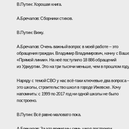
В.Путин:
Хорошая книга.
А.Бречалов:
Сборники стихов.
В.Путин:
Вижу.
А.Бречалов:
Очень важный вопрос в моей работе – это
обращения граждан. Владимир Владимирович, начну с Ваш
«Прямой линии». На неё поступило 18 886 обращений
из Удмуртии. Это на три тысячи меньше, чем в прошлом году
Наряду с темой СВО у нас всё-таки ключевые два вопроса 
это школы, строительство школ в городе Ижевске. Хочу
напомнить: с 1999 по 2017 год ни одной школы не было
построено.
В.Путин:
Всё равно маловато пока.
А.Бречалов:
За это время мы семь школ построили.