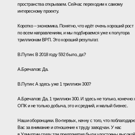
пространства открываем. Сейчас переходим к самому
интересному проекту.
Коротко – экономика. Понятно, что идёт очень хороший рост
по всем направлениям, и мы подбираемся уже к полутора
триллионам ВРП. Это хороший результат.
В.Путин:
В 2018 году 592 было, да?
А.Бречалов:
Да.
В.Путин:
А здесь уже 1 триллион 300?
А.Бречалов:
Да, 1 триллион 300. И здесь не только, конечно 
ОПК и не только добыча, это и средний, и малый бизнес.
Наши оборонщики. Во-первых, начну с того, что поблагодар
Вас за внимание и отношение к труду заводчан. У нас
в Удмуртии сразу три предприятия были удостоены высоко