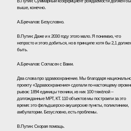
В.Путин:
Суммарный коэффициент рождаемости должен бы
выше, конечно.
А.Бречалов:
Безусловно.
В.Путин:
Даже и к 2030 году этого мало. Я понимаю, что
непросто и этого добиться, но в принципе хотя бы 2,1 долже
быть.
А.Бречалов:
Согласен с Вами.
Два слова про здравоохранение. Мы благодаря национальн
проекту «Здравоохранение» сделали по-настоящему огром
рывок: 1894 единицы техники, из них 100 тяжёлой –
долгожданные МРТ, КТ. 110 объектов мы построили за это
время: это фельдшерско-акушерские пункты, поликлиники,
амбулатории. Безусловно, есть проблемы.
В.Путин:
Скорая помощь.