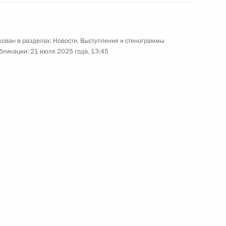
ован в разделах:
Новости
,
Выступления и стенограммы
бликации:
21 июля 2025 года, 13:45
соболезнования в связи
ндром Бречаловым
и Александром Бречаловым