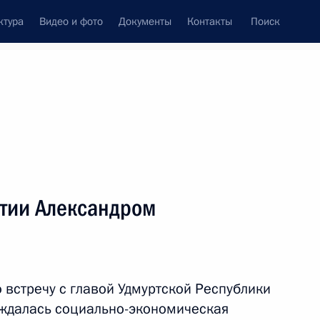
ктура
Видео и фото
Документы
Контакты
Поиск
Все темы
Подписаться на ленту
атов
ртии Александром
нно исполняющей
 встречу с главой Удмуртской Республики
ждалась социально-экономическая