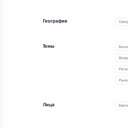
Встреча с главой Удмуртии Алекса
География
Удму
19 сентября 2023 года, 23:00
Темы
Безоп
Заседание Военно-промышленной 
Воор
19 сентября 2023 года, 19:30
Реги
Рыно
Посещение ООО «Аэроскан»
19 сентября 2023 года, 19:00
Лица
Бреч
Встреча с главой Удмуртии Алекса