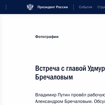
Президент России
События
Стру
Материалы по выбранной теме
Фотографии
Удмуртская Республика,
67 результ
Встреча с главой Удму
Ольга Абрамова назначена време
обязанности главы Удмуртии
Бречаловым
29 июля 2026 года, 12:00
Владимир Путин провёл рабочую
Александром Бречаловым. Обсу
Встреча с Ольгой Абрамовой