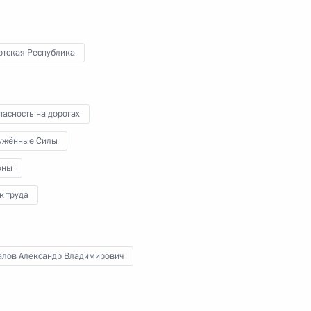
ндром Бречаловым
ртская Республика
асность на дорогах
комиссии
ужённые Силы
оны
к труда
алов Александр Владимирович
ндром Бречаловым