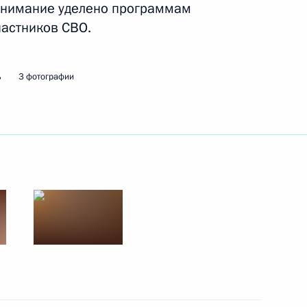
 внимание уделено программам
астников СВО.
ь
3 фотографии
ндром Бречаловым
ндром Бречаловым