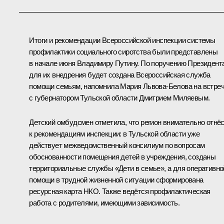
Итоги и рекомендации Всероссийской инспекции системы
профилактики социального сиротства были
представлены
в начале июня Владимиру Путину. По поручению Президент
для их внедрения будет создана Всероссийская служба
помощи семьям, напомнила
Мария Львова-Белова
на встре
с губернатором Тульской области
Дмитрием Миляевым
.
Детский омбудсмен отметила, что регион внимательно отнё
к рекомендациям инспекции: в Тульской области уже
действует межведомственный консилиум по вопросам
обоснованности помещения детей в учреждения, созданы
территориальные службы «Дети в семье», а для оперативно
помощи в трудной жизненной ситуации сформирована
ресурсная карта НКО. Также ведётся профилактическая
работа с родителями, имеющими зависимость.