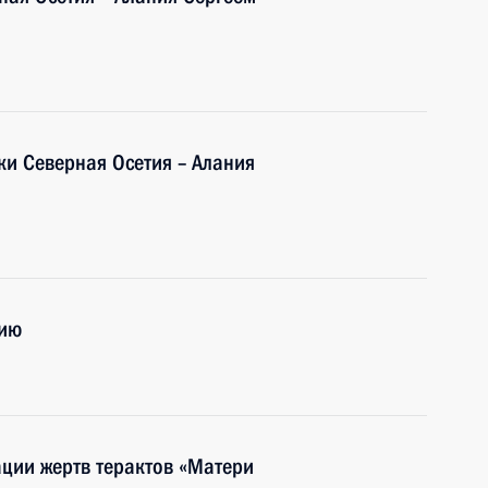
ки Северная Осетия – Алания
нию
ации жертв терактов «Матери