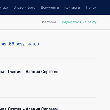
ктура
Видео и фото
Документы
Контакты
Поиск
Все темы
Подписаться на ленту
ния,
66 результатов
ная Осетия – Алания Сергеем
ная Осетия – Алания Сергеем