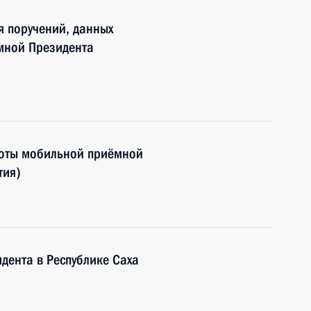
я поручений, данных
мной Президента
боты мобильной приёмной
тия)
дента в Республике Саха