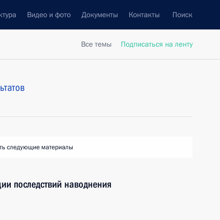
ктура
Видео и фото
Документы
Контакты
Поиск
Все темы
Подписаться на ленту
ьтатов
ть следующие материалы
ции последствий наводнения