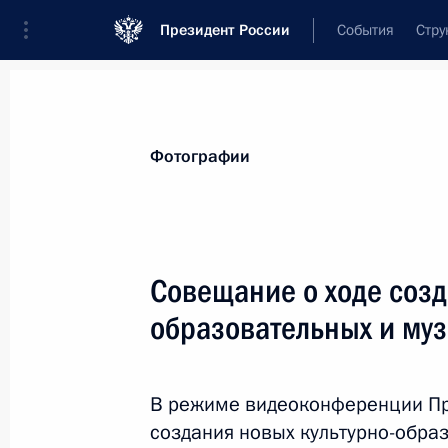
Президент России
События
Стру
Материалы по выбранной теме
Фотографии
Приморский край,
234 результата
Совещание о ходе созд
Мария Львова-Белова посетила Пр
образовательных и му
17 октября 2025 года, 18:00
В режиме видеоконференции Пр
Подписан закон, направленный на
создания новых культурно-обра
организации работы судов общей 