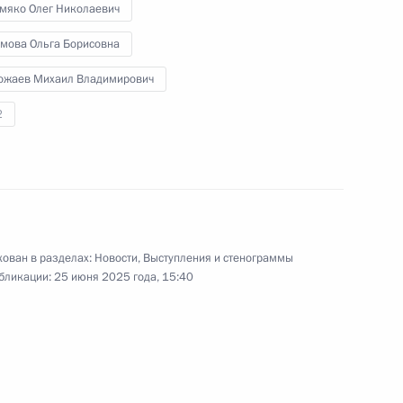
мяко Олег Николаевич
мова Ольга Борисовна
ожаев Михаил Владимирович
са Сонсаем Сипхандоном
2
топливно-энергетического
ован в разделах:
Новости
,
Выступления и стенограммы
бликации:
25 июня 2025 года, 15:40
инфраструктуры на Дальнем