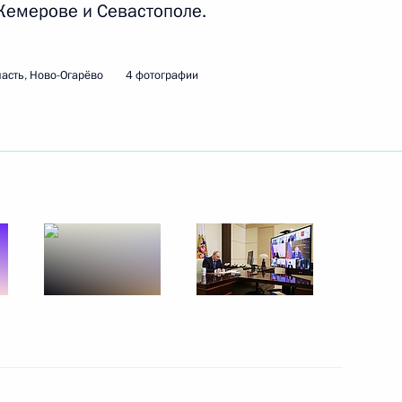
 Кемерове и Севастополе.
кого края
асть, Ново-Огарёво
4 фотографии
-2025
ого края Владимиром
риморского края Олегом