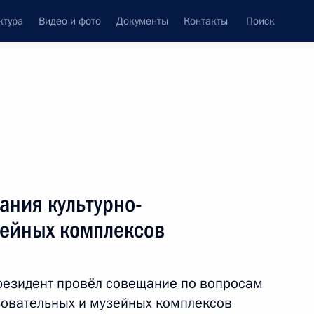
ктура
Видео и фото
Документы
Контакты
Поиск
Все темы
Подписаться на ленту
ания культурно-
иморский край
зейных комплексов
езидент провёл совещание по вопросам
 совершенствование
зовательных и музейных комплексов
юрисдикции, осуществляющих