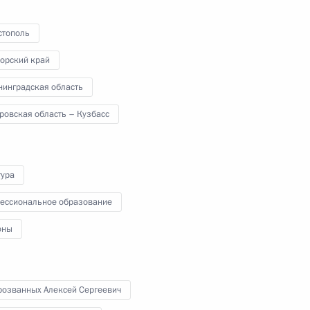
стополь
орский край
нинградская область
о экономического форума
ровская область – Кузбасс
тура
еля Постоянного комитета
представителей Ли Хунчжуном
ессиональное образование
оны
нголии Гомбожавын
розванных Алексей Сергеевич