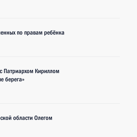
ченных по правам ребёнка
 с Патриархом Кириллом
е берега»
нской области Олегом