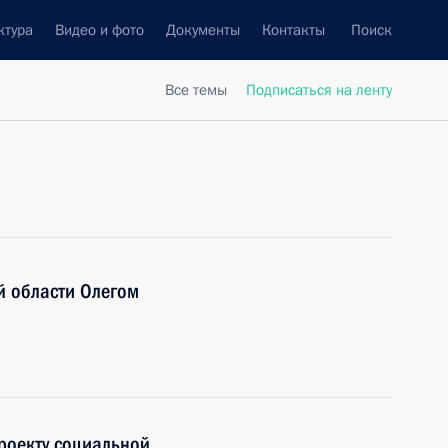
ктура
Видео и фото
Документы
Контакты
Поиск
Все темы
Подписаться на ленту
й области Олегом
роекту социальной