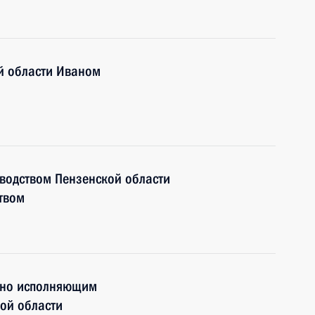
й области Иваном
оводством Пензенской области
твом
нно исполняющим
ой области