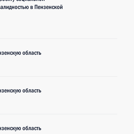
валидностью в Пензенской
нзенскую область
нзенскую область
нзенскую область