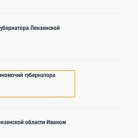
губернатора Пензенской
лномочий губернатора
ензенской области Иваном