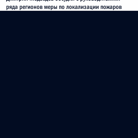
ряда регионов меры по локализации пожаров
и оказанию помощи пострадавшим
1 августа 2010 года, 14:00
Дмитрий Медведев внёс кандидатуру Валерия
Шанцева для наделения полномочиями
губернатора Нижегородской области
9 июня 2010 года, 19:40
Дмитрий Медведев встретился с руководством
партии «Единая Россия»
4 июня 2010 года, 14:30