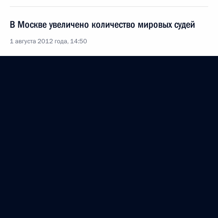
В Москве увеличено количество мировых судей
1 августа 2012 года, 14:50
О заместителе начальника Главного управления
МВД по городу Москве
31 июля 2012 года, 09:10
Об исполнении поручения Президента
о размещении тренировочной базы команд-
участников Чемпионата мира по футболу
2018 года на территориях, присоединённых
к Москве с 1 июля 2012 года
27 июля 2012 года, 16:50