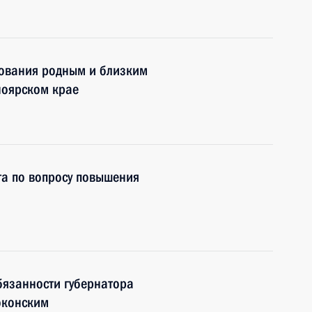
ования родным и близким
ноярском крае
та по вопросу повышения
бязанности губернатора
оконским