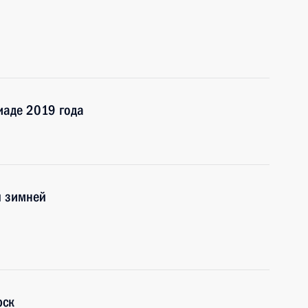
иаде 2019 года
й зимней
рск