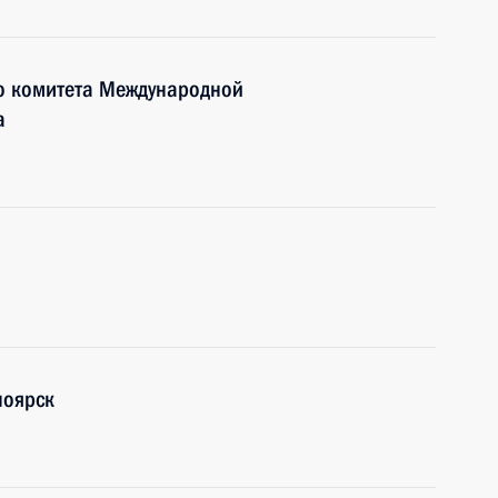
го комитета Международной
а
ноярск