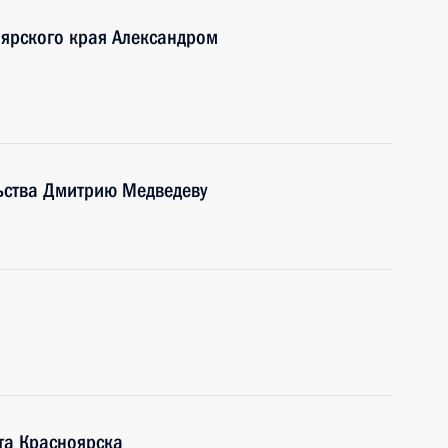
оярского края Александром
ьства Дмитрию Медведеву
та Красноярска