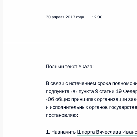
30 апреля 2013 года
12:00
Вячеслав Шпорт назначен исполн
губернатора Хабаровского края
30 апреля 2013 года, 12:00
Полный текст Указа:
Кадровые изменения в системе Гос
противопожарной службы
В связи с истечением срока полномочи
20 марта 2013 года, 14:10
подпункта «в» пункта 9 статьи 19 Феде
«Об общих принципах организации зак
и исполнительных органов государств
постановляю:
Владимир Путин вручит государств
деятелям науки, культуры, искусст
1. Назначить
Шпорта Вячеслава Иван
религиозным деятелям, педагогам, 