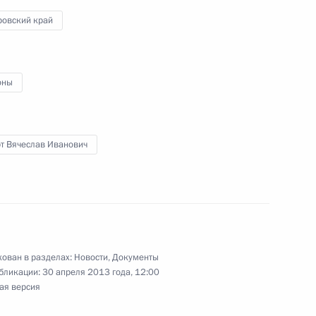
ровский край
рденом «Родительская слава»
оны
т Вячеслав Иванович
я поручений, данных
мной Президента
ован в разделах:
Новости
,
Документы
бликации:
30 апреля 2013 года, 12:00
й службе исполнения
ая версия