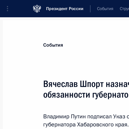
Президент России
События
Стру
Материалы по выбранной теме
События
Хабаровский край,
78 результатов
Вячеслав Шпорт назн
Показа
обязанности губернато
Рабочая встреча с временно испо
губернатора Хабаровского края В
Владимир Путин подписал Указ
губернатора Хабаровского края.
8 августа 2013 года, 14:20