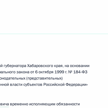
яющим обязанности
ударственной
й губернатора Хабаровского края, на основании
рального закона от 6 октября 1999 г. № 184-ФЗ
онодательных (представительных)
енной власти субъектов Российской Федерации»
енные награды видным
ва, военным, спортсменам,
овича
временно исполняющим обязанности
представителям других