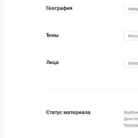
16 октября 2012 года, 12:00
География
Хаба
Награждение многодетных семей о
Темы
Реги
2 июня 2012 года, 13:30
Лица
Шпор
О ходе исполнения пункта 1 перечн
по итогам работы мобильной приё
в Хабаровском крае
13 января 2012 года, 13:10
Статус материала
Опублик
Дата пу
Кадровые изменения в Федерально
Текстов
наказаний