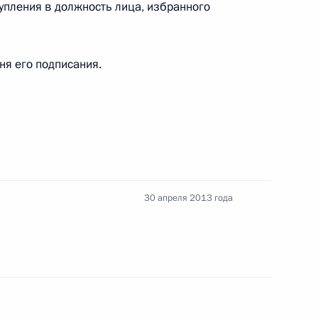
упления в должность лица, избранного
дня его подписания.
ого края Вячеславом
30 апреля 2013 года
од воинской славы»
С