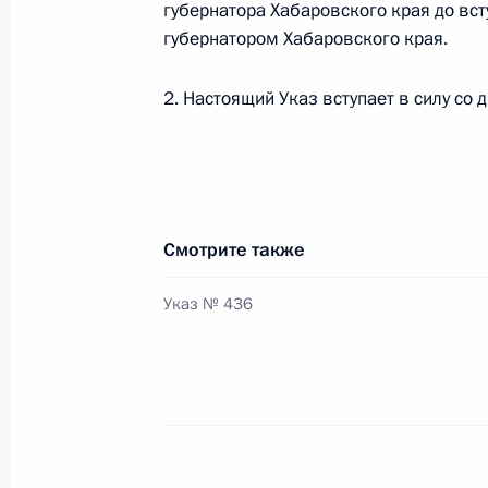
губернатора Хабаровского края до вст
профессий
губернатором Хабаровского края.
21 февраля 2013 года, 15:15
2. Настоящий Указ вступает в силу со 
Встреча с губернатором Хабаровск
Шпортом
18 февраля 2013 года, 14:30
Смотрите также
Указ № 436
Хабаровску присвоено звание «Гор
5 ноября 2012 года, 10:30
Кадровые изменения в системе МЧ