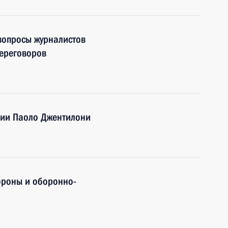
 вопросы журналистов
переговоров
лии Паоло Джентилони
ороны и оборонно-