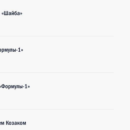
а «Шайба»
ормулы-1»
 «Формулы-1»
ем Козаком