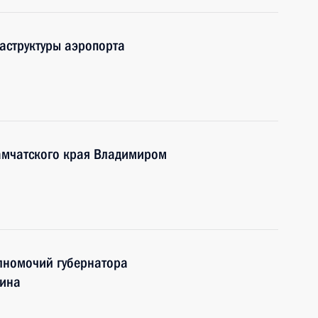
аструктуры аэропорта
Камчатского края Владимиром
лномочий губернатора
хина