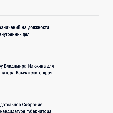
азначений на должности
внутренних дел
ру Владимира Илюхина для
рнатора Камчатского края
одательное Собрание
 кандидатуре губернатора