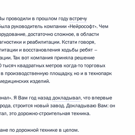
ра Ивановской области
 Вы проводили в прошлом году
встречу
была руководитель компании «Нейрософт». Чем
рудование, достаточно сложное, в области
гностики и реабилитации. Кстати говоря,
литации и восстановления ходьбы ребят –
ации. Так вот компания приняла решение
ен временно исполняющим
 тысяч квадратных метров когда-то торговых
кой области
в производственную площадку, но и в технопарк
 медицинских изделий.
нал». Я Вам год назад
докладывал
, что впервые
города, строится новый завод. Докладываю Вам: он
которых районных судов
тал, это дорожно-строительная техника.
ране по дорожной технике в целом.