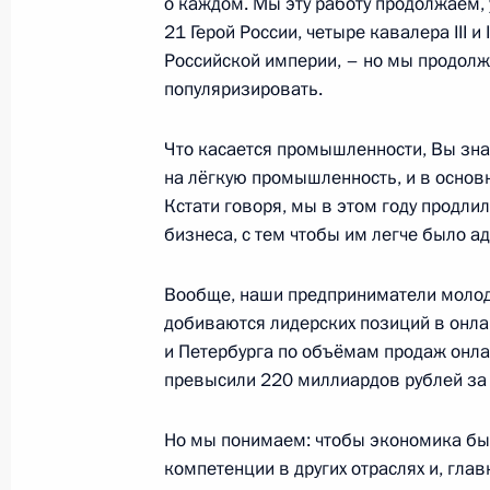
о каждом. Мы эту работу продолжаем, 
21 Герой России, четыре кавалера III и
Российской империи, – но мы продолж
Владимир Путин прибыл в Ивановс
популяризировать.
6 марта 2020 года, 14:30
Что касается промышленности, Вы знае
на лёгкую промышленность, и в основн
Кстати говоря, мы в этом году продли
6 марта состоится рабочая поездк
бизнеса, с тем чтобы им легче было 
область
5 марта 2020 года, 15:10
Вообще, наши предприниматели молод
добиваются лидерских позиций в онла
и Петербурга по объёмам продаж онл
превысили 220 миллиардов рублей за
Встреча с главой Ивановской обла
Воскресенским
Но мы понимаем: чтобы экономика бы
18 октября 2019 года, 14:30
компетенции в других отраслях и, глав