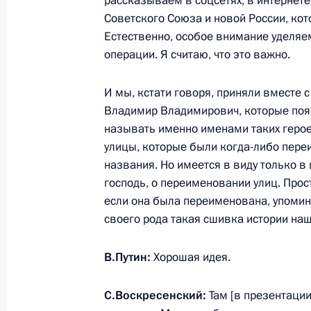
рассказываем в соцсетях, в интернете,
Станиславом Воскресенским
Советского Союза и новой России, ко
Естественно, особое внимание уделяе
6 марта 2020 года, 18:00
операции. Я считаю, что это важно.
И мы, кстати говоря, приняли вместе 
Встреча с представителями общест
Владимир Владимирович, которые поя
6 марта 2020 года, 17:30
называть именно именами таких герое
улицы, которые были когда-либо пере
названия. Но имеется в виду только в 
господь, о переименовании улиц. Про
Посещение парашютного завода «П
если она была переименована, упомин
6 марта 2020 года, 16:00
своего рода такая сшивка истории наше
В.Путин:
Хорошая идея.
Посещение детской поликлиники г
С.Воскресенский:
Там [в презентации
6 марта 2020 года, 15:30