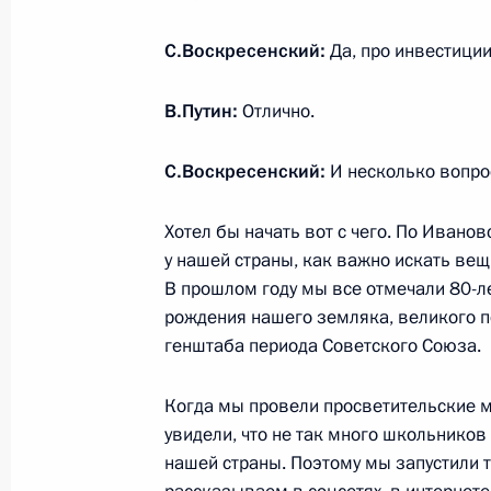
Воскресенским
4 октября 2022 года, 14:40
С.Воскресенский:
Да, про инвестиции
В.Путин:
Отлично.
Встреча с губернатором Ивановско
С.Воскресенский:
И несколько вопрос
Воскресенским
17 августа 2021 года, 13:15
Хотел бы начать вот с чего. По Ивано
у нашей страны, как важно искать вещ
В прошлом году мы все отмечали 80-л
Перечень поручений по итогам вст
рождения нашего земляка, великого 
общественности Ивановской облас
генштаба периода Советского Союза.
24 апреля 2020 года, 17:00
Когда мы провели просветительские м
увидели, что не так много школьнико
нашей страны. Поэтому мы запустили т
Рабочая встреча с губернатором И