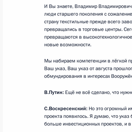
И Вы знаете, Владимир Владимирович, 
люди старшего поколения с сожаление
Показа
страну текстильные прежде всего зав
превращались в торговые центры. Сего
превращаются в высокотехнологичное 
новые возможности.
Встреча с военнослужащими Во
Мы набираем компетенции в лёгкой 
Ваш указ, Ваш указ от августа прошло
26 июля 2026 года
обмундирования в интересах Вооружён
В.Путин:
Ещё не всё сделано, что нужн
С.Воскресенский:
Разделы сайта
Но это огромный и
Информацион
Президента
ресурсы
проекта появилось. Я думаю, что указ 
России
Президента Ро
больше инвестиционных проектов, и в