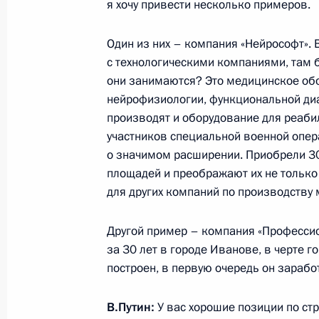
я хочу привести несколько примеров.
Рабочая встреча с врио губернато
Один из них – компания «Нейрософт».
Станиславом Воскресенским
с технологическими компаниями, там 
они занимаются? Это медицинское обо
3 июля 2018 года, 14:10
нейрофизиологии, функциональной диа
производят и оборудование для реаби
участников специальной военной опер
Станислав Воскресенский назнач
о значимом расширении. Приобрели 30
обязанности губернатора Ивановс
площадей и преображают их не только 
для других компаний по производству
10 октября 2017 года, 11:15
Другой пример – компания «Профессио
за 30 лет в городе Иванове, в черте 
Подписан закон об упразднении не
построен, в первую очередь он зарабо
Ивановской области
5 декабря 2016 года, 15:40
В.Путин:
У вас хорошие позиции по ст