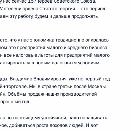
у нас сейчас 157 Героев Советского Союза,
 IV степени ордена Святого Георгия – это период
аем эту работу, будем и дальше продолжать
кую область
те, что у нас экономика традиционно опиралась
ом это предприятия малого и среднего бизнеса.
ли все налоговые льготы для предприятий малого
а Президента в Ивановскую
адаптироваться к новым налоговым условиям.
цы, Владимир Владимирович, уже не первый год
йн-торговле. Мы в стране третьи после Москвы
айн. Объёмы продаж наших производителей
 прошлый год.
сти Станиславом
ла по-настоящему устойчивой, надо наращивать
ное, добиваться роста доходов людей. И вот