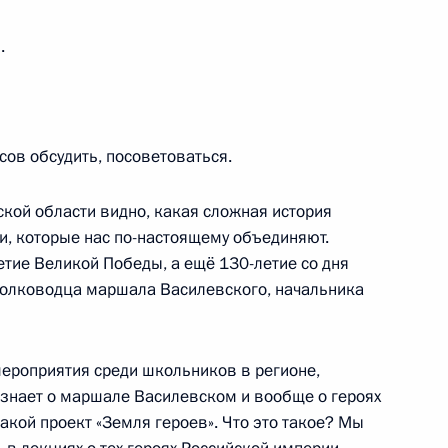
.
й области Станиславом
ов обсудить, посоветоваться.
вской области видно, какая сложная история
и, которые нас по-настоящему объединяют.
етие Великой Победы, а ещё 130-летие со дня
речи с представителями
полководца маршала Василевского, начальника
ти
ероприятия среди школьников в регионе,
в знает о маршале Василевском и вообще о героях
акой проект «Земля героев». Что это такое? Мы
вановской области