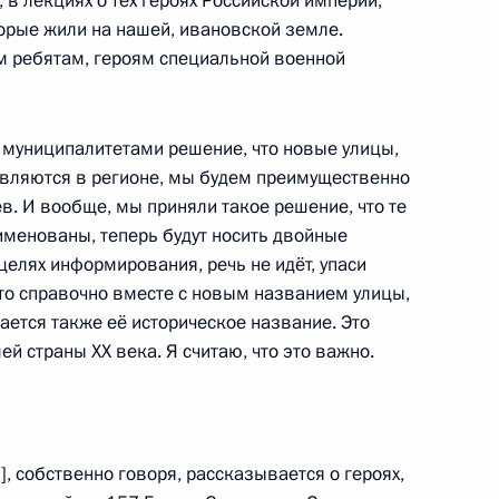
 в лекциях о тех героях Российской империи,
торые жили на нашей, ивановской земле.
м ребятам, героям специальной военной
с муниципалитетами решение, что новые улицы,
венности Ивановской области
вляются в регионе, мы будем преимущественно
в. И вообще, мы приняли такое решение, что те
именованы, теперь будут носить двойные
целях информирования, речь не идёт, упаси
сто справочно вместе с новым названием улицы,
олёт»
ается также её историческое название. Это
й страны ХХ века. Я считаю, что это важно.
орода Иванова
], собственно говоря, рассказывается о героях,