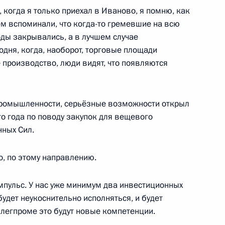
когда я только приехал в Иваново, я помню, как
м вспоминали, что когда-то гремевшие на всю
ть предыдущие материалы
оды закрывались, а в лучшем случае
дня, когда, наоборот, торговые площади
производство, люди видят, что появляются
енно-Морского Флота
промышленности, серьёзные возможности открыл
го года по поводу закупок для вещевого
ных Сил.
о, по этому направлению.
мпульс. У нас уже минимум два инвестиционных
ные
Официальные
Правовая и
сетевые ресурсы
техническая
будет неукоснительно исполняться, и будет
ссии
Президента России
информация
 легпроме это будут новые компетенции.