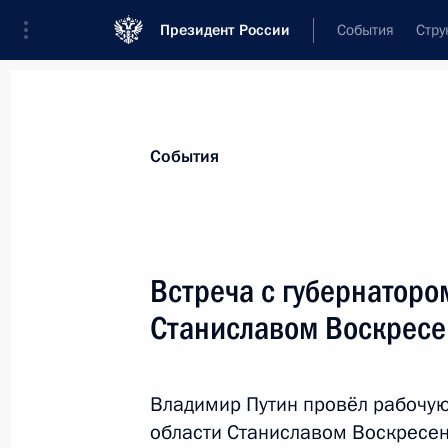
Президент России
События
Стру
Материалы по выбранной теме
События
Ивановская область,
47 результато
Встреча с губернаторо
Встреча с губернатором Ивановско
Воскресенским
Станиславом Воскрес
8 апреля 2026 года, 13:40
Владимир Путин провёл рабочую
области Станиславом Воскресе
Встреча с губернатором Ивановско