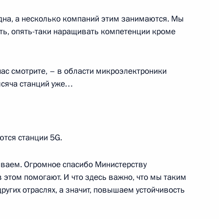
 одна, а несколько компаний этим занимаются. Мы
ть, опять-таки наращивать компетенции кроме
вановской области Павлом
час смотрите, – в области микроэлектроники
ысяча станций уже…
лняющим обязанности
Павлом Коньковым
ются станции 5G.
иваем. Огромное спасибо Министерству
 этом помогают. И что здесь важно, что мы таким
угих отраслях, а значит, повышаем устойчивость