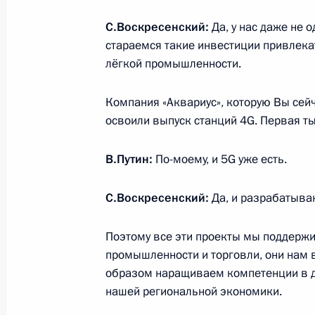
С.Воскресенский:
Да, у нас даже не
стараемся такие инвестиции привлека
Рабочая встреча с губернатором И
лёгкой промышленности.
Коньковым
18 декабря 2015 года, 20:50
Компания «Аквариус», которую Вы сей
освоили выпуск станций 4G. Первая т
Рабочая встреча с временно испо
В.Путин:
По-моему, и 5G уже есть.
губернатора Ивановской области 
С.Воскресенский:
Да, и разрабатыва
19 августа 2014 года, 12:25
Поэтому все эти проекты мы поддерж
промышленности и торговли, они нам в
Поездка в Иваново
образом наращиваем компетенции в др
26 мая 2014 года
нашей региональной экономики.