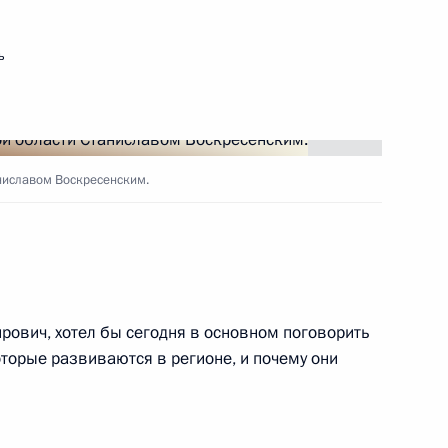
ь
ановскую область
ниславом Воскресенским.
й области Станиславом
ович, хотел бы сегодня в основном поговорить
орые развиваются в регионе, и почему они
й области Станиславом