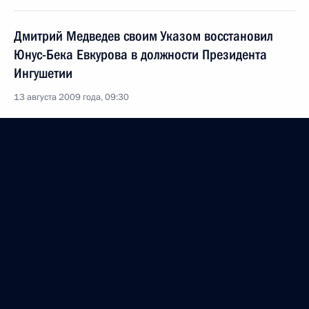
Дмитрий Медведев своим Указом восстановил
Юнус-Бека Евкурова в должности Президента
Ингушетии
13 августа 2009 года, 09:30
Дмитрий Медведев поздравил с Днём рождения
Президента Ингушетии Юнус-Бека Евкурова
30 июля 2009 года, 14:00
Президент посетил Юнус-Бека Евкурова
в Институте хирургии имени А.В.Вишневского
18 июля 2009 года, 17:30