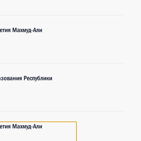
шетия Махмуд-Али
азования Республики
шетия Махмуд-Али