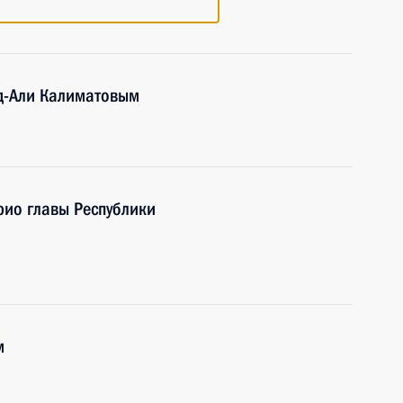
уд-Али Калиматовым
рио главы Республики
м