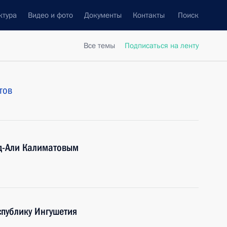
ктура
Видео и фото
Документы
Контакты
Поиск
Все темы
Подписаться на ленту
тов
уд-Али Калиматовым
публику Ингушетия