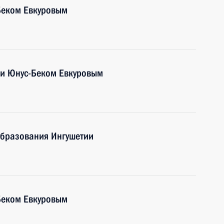
Беком Евкуровым
ии Юнус-Беком Евкуровым
образования Ингушетии
Беком Евкуровым