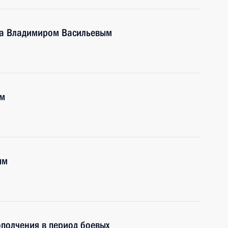
ана Владимиром Васильевым
ым
ым
ополчения в период боевых