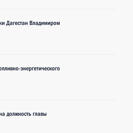
ики Дагестан Владимиром
опливно-энергетического
на должность главы