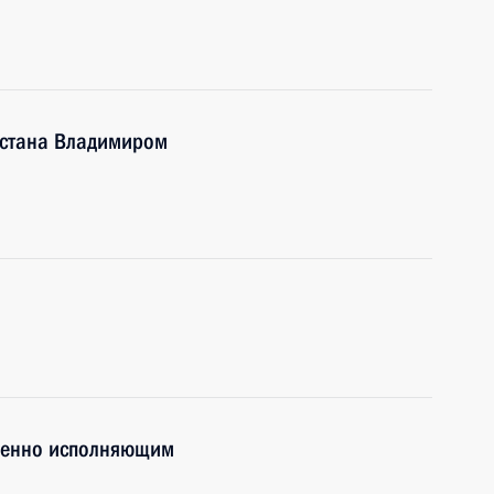
естана Владимиром
м
менно исполняющим