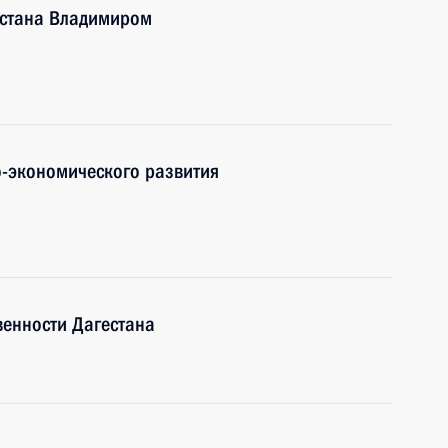
естана Владимиром
-экономического развития
венности Дагестана