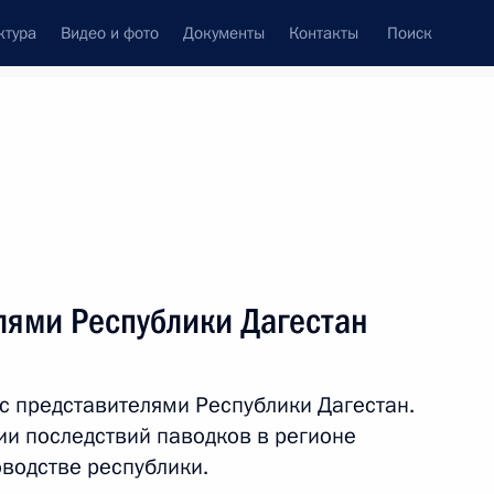
ктура
Видео и фото
Документы
Контакты
Поиск
Все темы
Подписаться на ленту
тов
лями Республики Дагестан
 Дагестана
с представителями Республики Дагестан.
и последствий паводков в регионе
лики Дагестан
оводстве республики.