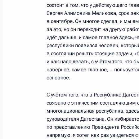
состоит в том, что у действующего гла
Подписан закон о проведении в ря
Сергея Алимовича Меликова, срок за
эксперимента по установлению спе
в сентябре. Он многое сделал, и мы е
деятельности по партнёрскому фи
за это, но он переходит на другую рабо
идёт дальше, и самое главное здесь, 
4 августа 2023 года, 17:40
республики появился человек, который
в состоянии решать стоящие задачи, «б»
и как надо делать, с учётом того, что 
Владимир Путин встретился с Раис
наверное, самое главное, – пользуетс
основное.
4 июля 2023 года, 19:40
С учётом того, что в Республике Дагест
связано с этническим составляющим с
Поездка в Дагестан
многонациональная республика, здесь
28 июня 2023 года
руководителя Дагестана. Он избирает
по представлению Президента Российс
напрямую, я хотел как раз увидеться с