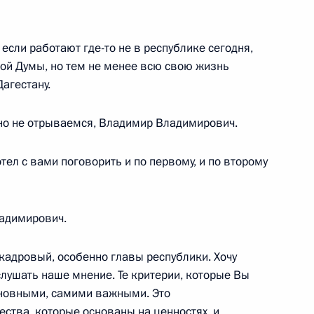
еем Меликовым
сли работают где-то не в республике сегодня,
ной Думы, но тем не менее всю свою жизнь
агестану.
туризма
вно не отрываемся, Владимир Владимирович.
отел с вами поговорить и по первому, и по второму
 дербентской Джума-мечети
адимирович.
 кадровый, особенно главы республики. Хочу
слушать наше мнение. Те критерии, которые Вы
чню и Дагестан
сновными, самими важными. Это
ества, которые основаны на ценностях, и,