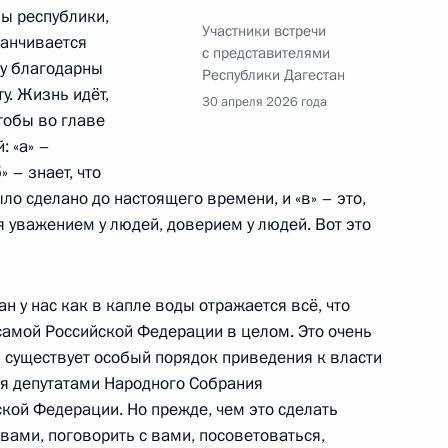
вы республики,
Участники встречи
де регионов страны
канчивается
с представителями
циального регулирования
му благодарны
Республики Дагестан
нансированию
ту. Жизнь идёт,
30 апреля 2026 года
чтобы во главе
: «а» –
 – знает, что
было сделано до настоящего времени, и «в» – это,
ат Акиповой
я уважением у людей, доверием у людей. Вот это
ан у нас как в капле воды отражается всё, что
амой Российской Федерации в целом. Это очень
 существует особый порядок приведения к власти
ся депутатами Народного Собрания
кой Федерации. Но прежде, чем это сделать
 вами, поговорить с вами, посоветоваться,