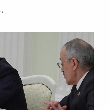
ль
и последствий паводков
в Дагестане
ально-драматического театра