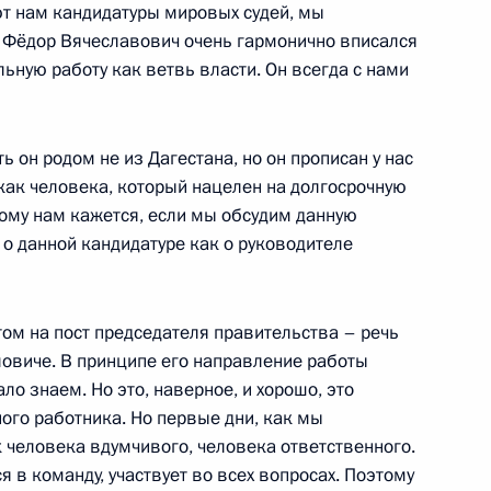
т нам кандидатуры мировых судей, мы
ь, Фёдор Вячеславович очень гармонично вписался
ещания с руководством
льную работу как ветвь власти. Он всегда с нами
 Республики Дагестан
ть он родом не из Дагестана, но он прописан у нас
о как человека, который нацелен на долгосрочную
этому нам кажется, если мы обсудим данную
том Азербайджана Ильхамом
о данной кандидатуре как о руководителе
ом на пост председателя правительства – речь
овиче. В принципе его направление работы
тавителями общественности
ло знаем. Но это, наверное, и хорошо, это
ого работника. Но первые дни, как мы
 человека вдумчивого, человека ответственного.
 в команду, участвует во всех вопросах. Поэтому