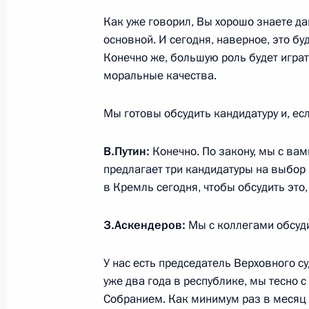
Как уже говорил, Вы хорошо знаете даг
Магомедсалам Магомедов принял у
основной. И сегодня, наверное, это б
собрании, посвящённом 100-летию
Конечно же, большую роль будет игра
Дагестан
моральные качества.
20 января 2021 года, 18:00
Мы готовы обсудить кандидатуру и, ес
Рабочая встреча с Владимиром Ва
В.Путин:
Конечно. По закону, мы с вам
Меликовым
предлагает три кандидатуры на выбор
в Кремль сегодня, чтобы обсудить это
5 октября 2020 года, 16:10
З.Аскендеров:
Мы с коллегами обсуд
Сергей Меликов назначен врио Гла
У нас есть председатель Верховного с
5 октября 2020 года, 15:50
уже два года в республике, мы тесно 
Собранием. Как минимум раз в месяц 