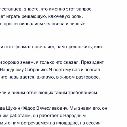
естанцев, знаете, что именно этот запрос
частие в торжественном
удет играть решающую, ключевую роль.
 образования Республики
ть профессионализм человека и личные
ли этот формат позволяет, нам предложить, или…
сильевым и Сергеем
и хорошо знаем, я только что сказал, Президент
 Народному Собранию. Я поэтому вас и позвал
, что называется, вживую, в живом разговоре.
или и видим отвечающих таким требованиям.
вы Республики Дагестан
уда Щукин Фёдор Вячеславович. Мы знаем его, он
с ним работаем, он работает с Народным
мы с ним встречаемся на площадке, на сессии