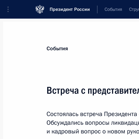
Президент России
События
Стру
Материалы по выбранной теме
События
Республика Дагестан,
126 результа
Встреча с представите
Фёдор Щукин назначен врио главы
4 мая 2026 года, 11:30
Состоялась встреча Президента 
Обсуждались вопросы ликвидаци
Встреча с представителями Респуб
и кадровый вопрос о новом рук