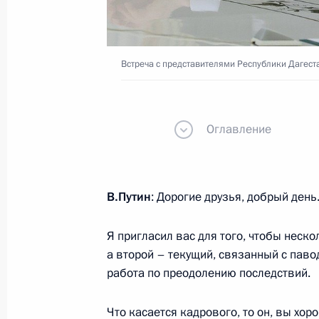
Встреча с главой Дагестана Серг
Встреча с представителями Республики Дагест
6 марта 2026 года, 20:40
Оглавление
Встреча с главой Дагестана Серг
29 января 2025 года, 18:15
В.Путин
: Дорогие друзья, добрый день
Президент выразил соболезнования
Я пригласил вас для того, чтобы неск
а второй – текущий, связанный с паво
в Махачкале
работа по преодолению последствий.
15 августа 2023 года, 09:50
Что касается кадрового, то он, вы хор