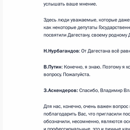
услышать ваше мнение.
Встреча с главой Дагестана Серг
28 июня 2023 года, 21:45
Здесь люди уважаемые, которые даже е
как некоторые депутаты Государствен
посвятили Дагестану, своему родному Д
Совещание по вопросам развития 
Н.Нурбагандов
: От Дагестана всё ра
28 июня 2023 года, 21:25
В.Путин
: Конечно, я знаю. Поэтому я х
вопросу. Пожалуйста.
Посещение цитадели Нарын-Кала и
28 июня 2023 года, 19:30
З.Аскендеров:
Спасибо, Владимир Вл
Для нас, конечно, очень важен вопрос
поблагодарить Вас, что пригласили по
Мария Львова-Белова посетила Че
обозначили, несомненно, являются о
10 июня 2022 года, 20:00
и профессиональные, это и личные кач