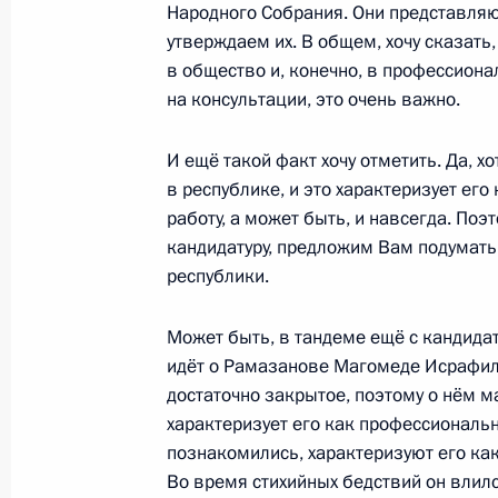
Народного Собрания. Они представляю
утверждаем их. В общем, хочу сказат
Перечень поручений по итогам сов
в общество и, конечно, в профессиона
и представителями общественности
на консультации, это очень важно.
20 мая 2020 года, 17:30
И ещё такой факт хочу отметить. Да, хо
в республике, и это характеризует ег
работу, а может быть, и навсегда. По
Телефонный разговор с Президен
кандидатуру, предложим Вам подумать 
Алиевым
республики.
18 мая 2020 года, 16:55
Может быть, в тандеме ещё с кандидат
идёт о Рамазанове Магомеде Исрафил
Совещание с руководством и предс
достаточно закрытое, поэтому о нём ма
Дагестана
характеризует его как профессиональн
познакомились, характеризуют его как
18 мая 2020 года, 14:50
Во время стихийных бедствий он влился