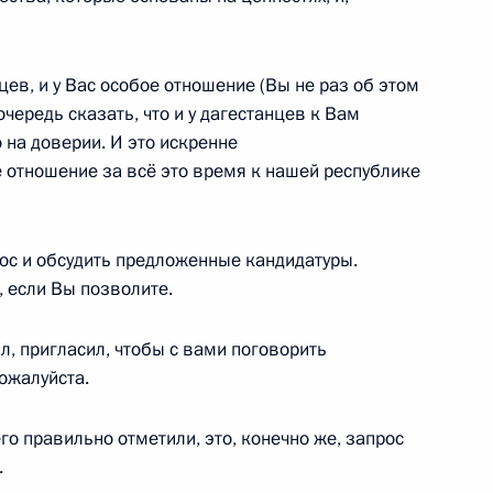
стан Сергеем Меликовым
цев, и у Вас особое отношение (Вы не раз об этом
очередь сказать, что и у дагестанцев к Вам
 на доверии. И это искренне
е отношение за всё это время к нашей республике
азования в Республике
рос и обсудить предложенные кандидатуры.
 если Вы позволите.
л, пригласил, чтобы с вами поговорить
ожалуйста.
Сергеем Меликовым
го правильно отметили, это, конечно же, запрос
.