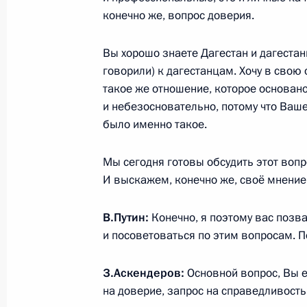
конечно же, вопрос доверия.
Встреча с главой Республики Даге
Вы хорошо знаете Дагестан и дагестан
говорили) к дагестанцам. Хочу в свою 
6 апреля 2022 года, 13:50
такое же отношение, которое основано
и небезосновательно, потому что Ваш
было именно такое.
Открытие социальных объектов обр
Дагестан
Мы сегодня готовы обсудить этот воп
И выскажем, конечно же, своё мнение,
1 сентября 2021 года, 13:50
В.Путин:
Конечно, я поэтому вас позва
и посоветоваться по этим вопросам. П
Встреча с врио главы Дагестана 
19 августа 2021 года, 13:05
З.Аскендеров:
Основной вопрос, Вы е
на доверие, запрос на справедливость