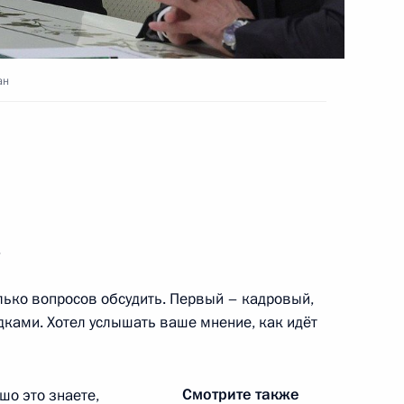
еем Меликовым
ан
еем Меликовым
.
 в связи с трагедией
олько вопросов обсудить. Первый – кадровый,
дками. Хотел услышать ваше мнение, как идёт
Смотрите также
ошо это знаете,