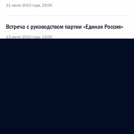
21 июля 2010 года, 23:00
Встреча с руководством партии «Единая Россия»
13 июля 2010 года, 13:00
Упразднён ряд районных судов Чувашской
Республики
5 апреля 2010 года, 19:10
Распоряжение о выделении средств
из резервного фонда Президента
20 марта 2010 года, 12:30