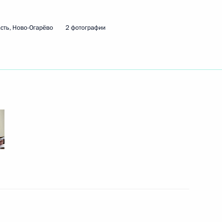
сть, Ново-Огарёво
2 фотографии
емельных участков гражданам
проведения СВО
ва