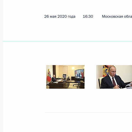
13 мая 2026 года, 19:20
26 мая 2020 года
16:30
Московская обла
Встреча с Егором Ковальчуком
13 мая 2026 года, 19:20
Уточнён порядок предоставления з
в регионах, приграничных к зоне 
29 декабря 2025 года, 09:30
Совещание с членами Правительст
4 июня 2025 года, 17:30