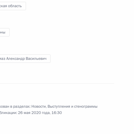
ская область
вычайной ситуации в Курской
оны
маз Александр Васильевич
области Александром
ован в разделах:
Новости
,
Выступления и стенограммы
бликации:
26 мая 2020 года, 16:30
янскую область