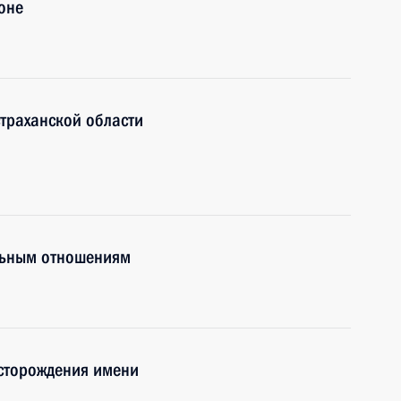
оне
страханской области
льным отношениям
есторождения имени