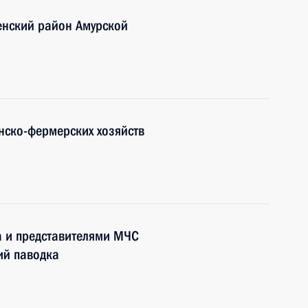
енский район Амурской
янско-фермерских хозяйств
а и представителями МЧС
ий паводка