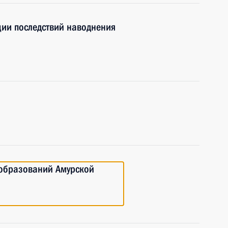
ции последствий наводнения
 образований Амурской