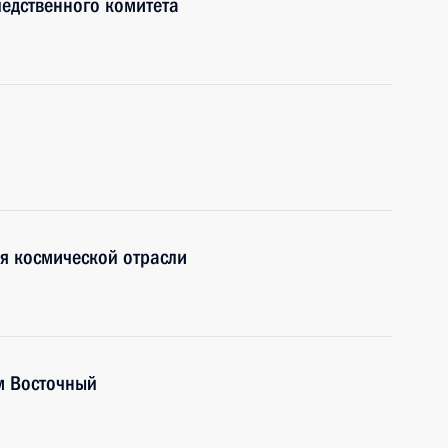
ледственного комитета
я космической отрасли
м Восточный