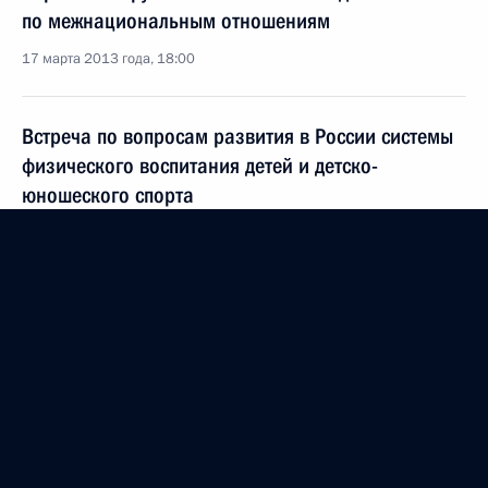
по межнациональным отношениям
17 марта 2013 года, 18:00
Встреча по вопросам развития в России системы
физического воспитания детей и детско-
юношеского спорта
13 марта 2013 года, 18:15
Совещание по итогам осмотра олимпийских
объектов в Сочи
7 февраля 2013 года, 19:30
Встреча с Виталием Мутко и Владимиром
Лукиным