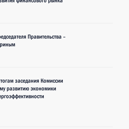
звития финансового рынка
редседателя Правительства –
дриным
итогам заседания Комиссии
ому развитию экономики
ергоэффективности