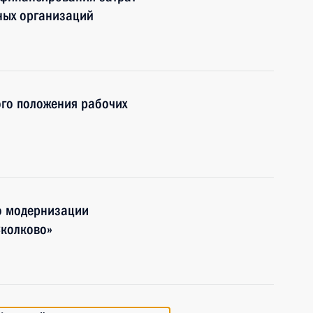
ьных организаций
го положения рабочих
о модернизации
Сколково»