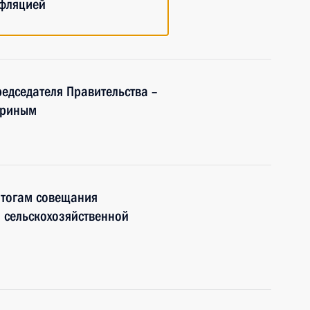
нфляцией
редседателя Правительства –
дриным
итогам совещания
 сельскохозяйственной