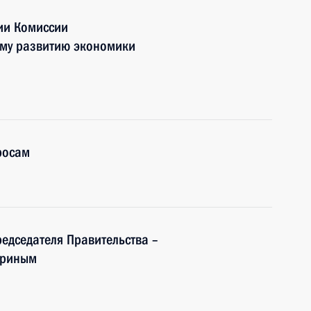
ии Комиссии
ому развитию экономики
росам
редседателя Правительства –
дриным