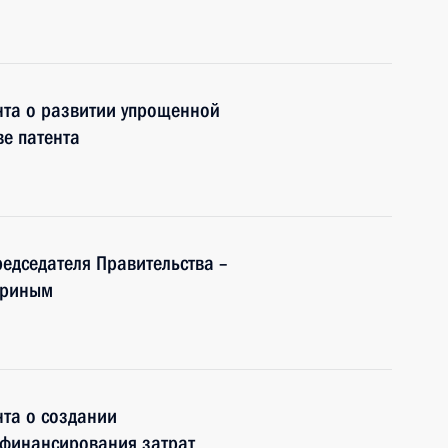
нта о развитии упрощенной
е патента
редседателя Правительства –
дриным
та о создании
 финансирования затрат