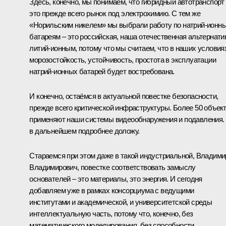
Здесь, конечно, мы понимаем, что гибридный автотранспорт
это прежде всего рынок под электрохимию. С тем же
«Норильским никелем» мы выбрали работу по натрий-ионн
батареям – это российская, наша отечественная альтернати
литий-ионным, потому что мы считаем, что в наших условия
морозостойкость, устойчивость, простота в эксплуатации
натрий-ионных батарей будет востребована.
И конечно, остаёмся в актуальной повестке безопасности,
прежде всего критической инфраструктуры. Более 50 объек
применяют наши системы видеообнаружения и подавления.
в дальнейшем подробнее доложу.
Стараемся при этом даже в такой индустриальной, Владими
Владимирович, повестке соответствовать замыслу
основателей – это материалы, это энергия. И сегодня
добавляем уже в рамках консорциума с ведущими
институтами и академической, и университетской среды
интеллектуальную часть, потому что, конечно, без
математического моделирования, без способности