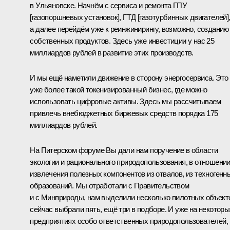
в Ульяновске. Начнём с сервиса и ремонта ГПУ
[газопоршневых установок], ГТД [газотурбинных двигателей]
а далее перейдём уже к реинжинирингу, возможно, созданию
собственных продуктов. Здесь уже инвестиции у нас 25
миллиардов рублей в развитие этих производств.
И мы ещё наметили движение в сторону энергосервиса. Это
уже более такой токенизированный бизнес, где можно
использовать цифровые активы. Здесь мы рассчитываем
привлечь внебюджетных биржевых средств порядка 175
миллиардов рублей.
На Питерском форуме Вы дали нам поручение в области
экологии и рационального природопользования, в отношени
извлечения полезных компонентов из отвалов, из техногенн
образований. Мы отработали с Правительством
и с Минприроды, нам выделили несколько пилотных объект
сейчас выбрали пять, ещё три в подборе. И уже на некоторы
предприятиях особо ответственных природопользователей,