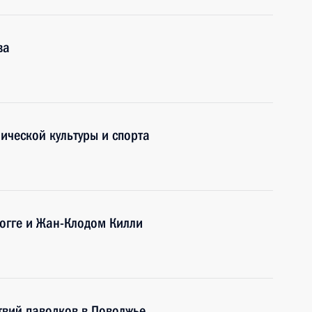
ва
ической культуры и спорта
огге и Жан-Клодом Килли
вий паводков в Поволжье,