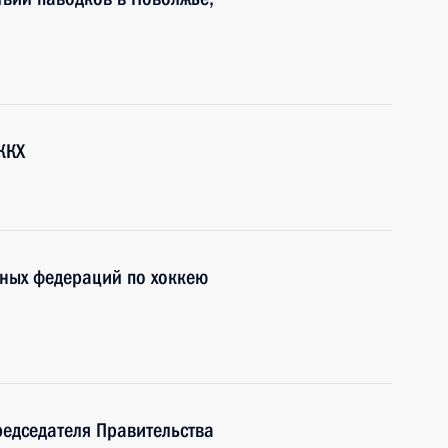
ЖКХ
вных федераций по хоккею
редседателя Правительства