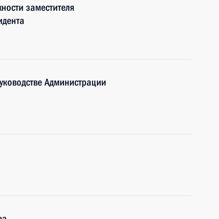
ности заместителя
идента
руководстве Администрации
ва