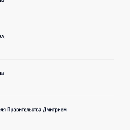
ва
ва
еля Правительства Дмитрием