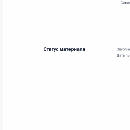
Слюс
Конституция Росс
Видео и фото
Государственная
Документы
символика
Контакты
Обратиться к Пре
Поиск
Президент Росси
гражданам школь
возраста
Для СМИ
Виртуальный тур 
Статус материала
Опублик
Кремлю
Подписаться
Дата пу
Владимир Путин 
Справочник
личный сайт
Дикая природа Ро
Версия для людей
с ограниченными
возможностями
English
Администрация
Президента России
2026 год