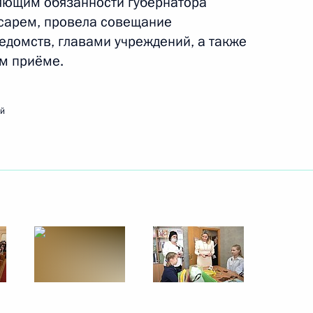
яющим обязанности губернатора
нфраструктуры
сарем, провела совещание
едомств, главами учреждений, а также
ом приёме.
товскую область
ий
 исполняющим обязанности