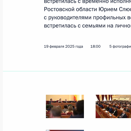
встретилась с временно исполн
Открытие объектов транспортной и
Ростовской области Юрием Слю
31 марта 2026 года, 15:15
с руководителями профильных в
встретилась с семьями на личн
Мария Львова-Белова посетила Рос
19 февраля 2025 года
18:00
5 фотограф
19 февраля 2025 года, 18:00
Юрий Слюсарь назначен временно
губернатора Ростовской области
4 ноября 2024 года, 20:55
Встреча с Юрием Слюсарем