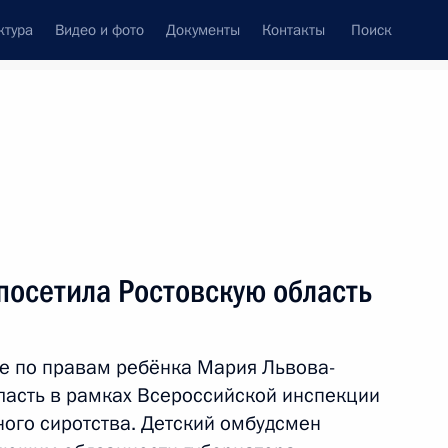
ктура
Видео и фото
Документы
Контакты
Поиск
Все персоны
посетила Ростовскую область
е по правам ребёнка Мария Львова-
Подписаться на ленту
ласть в рамках Всероссийской инспекции
ого сиротства. Детский омбудсмен