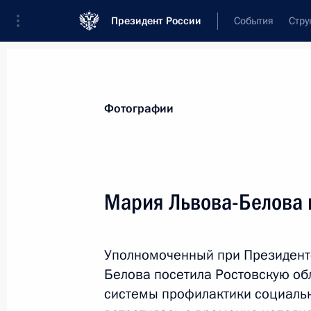
Президент России
События
Стру
Материалы по выбранной персоне
Фотографии
Слюсарь
,
Юрий
Борисович
губернатор Ростовской области
Мария Львова-Белова 
Уполномоченный при Президент
Лента событий
Белова посетила Ростовскую об
системы профилактики социальн