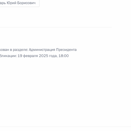
арь Юрий Борисович
ии
информации сайта
Rutube
О персональных
Telegram-канал
данных пользователей
YouTube
зиденту
Написать в редакцию
и —
ного
по
ован в разделе:
Администрация Президента
бликации:
19 февраля 2025 года, 18:00
—
ссии
Все материалы сайта
доступны по лицензии:
Creative Commons
Attribution 4.0
International