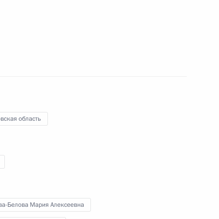
енно-Морского Флота
вская область
ные
Официальные
Правовая и
сетевые ресурсы
техническая
ссии
Президента России
информация
MAX
О портале
ва-Белова Мария Алексеевна
ВКонтакте
Об использовании