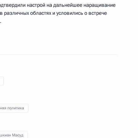
одтвердили настрой на дальнейшее наращивание
ом Ирана Масудом
 различных областях и условились о встрече
.
ом Ирана Масудом
судом Пезешкианом
няя политика
шкиан Масуд