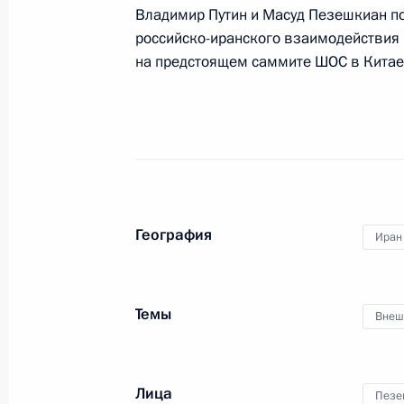
Владимир Путин и Масуд Пезешкиан п
Телефонный разговор с Президент
российско-иранского взаимодействия в
Пезешкианом
на предстоящем саммите ШОС в Китае
16 января 2026 года, 14:15
Телефонный разговор с Президент
Пезешкианом
30 декабря 2025 года, 16:40
География
Иран
Встреча с Президентом Ирана Ма
Темы
Внеш
12 декабря 2025 года, 12:20
Лица
Пезе