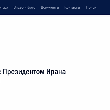
ктура
Видео и фото
Документы
Контакты
Поиск
Все персоны
н
с Президентом Ирана
м
Подписаться на ленту