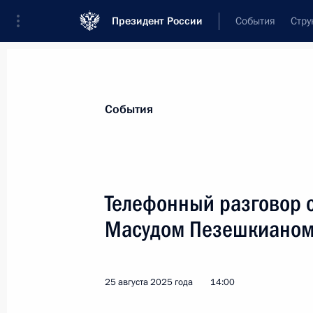
Президент России
События
Стру
Материалы по выбранной персоне
События
Пезешкиан
,
Масуд
Президент Исламской Республики Ира
Телефонный разговор 
Масудом Пезешкиано
Лента событий
25 августа 2025 года
14:00