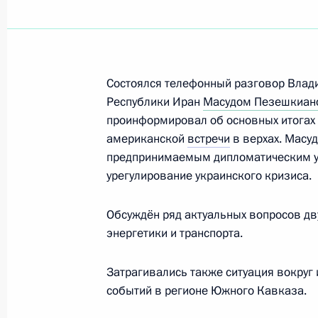
Телефонный разговор с Президент
Пезешкианом
12 апреля 2026 года, 15:05
Состоялся телефонный разговор Влад
Республики Иран
Масудом Пезешкиан
Телефонный разговор с Президент
проинформировал об основных итогах 
Пезешкианом
американской
встречи
в верхах. Масу
предпринимаемым дипломатическим у
10 марта 2026 года, 18:55
урегулирование украинского кризиса.
Обсуждён ряд актуальных вопросов дву
Телефонный разговор с Президент
энергетики и транспорта.
Пезешкианом
Затрагивались также ситуация вокруг
6 марта 2026 года, 22:30
событий в регионе Южного Кавказа.