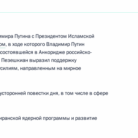
ом Ирана Масудом
имира Путина с Президентом Исламской
ом
, в ходе которого Владимир Путин
ом Ирана Масудом
состоявшейся в Анкоридже российско-
д Пезешкиан выразил поддержку
силиям, направленным на мирное
сторонней повестки дня, в том числе в сфере
ом Ирана Масудом
 иранской ядерной программы и развитие