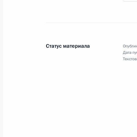
Встреча с Президентом Ирана Ма
1 сентября 2025 года, 17:00
Телефонный разговор с Президент
Статус материала
Опублик
Пезешкианом
Дата пу
Текстов
25 августа 2025 года, 14:00
Телефонные разговоры с Президе
Пезешкианом и Премьер-министро
Нетаньяху
13 июня 2025 года, 20:10