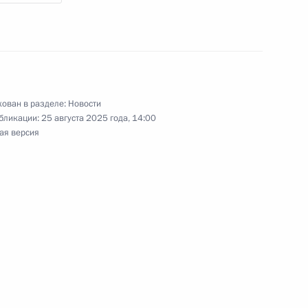
судом Пезешкианом
ом Ирана Масудом
ован в разделе:
Новости
бликации:
25 августа 2025 года, 14:00
ая версия
нтом Ирана Масудом
м Израиля Биньямином