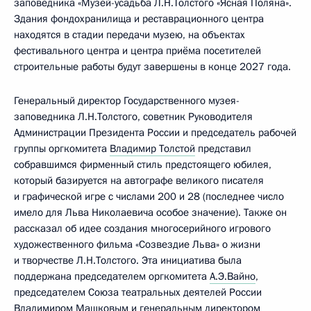
заповедника «Музей-усадьба Л.Н.Толстого «Ясная Поляна».
Здания фондохранилища и реставрационного центра
находятся в стадии передачи музею, на объектах
фестивального центра и центра приёма посетителей
строительные работы будут завершены в конце 2027 года.
Генеральный директор Государственного музея-
заповедника Л.Н.Толстого, советник Руководителя
Администрации Президента России и председатель рабочей
группы оргкомитета
Владимир Толстой
представил
собравшимся фирменный стиль предстоящего юбилея,
который базируется на автографе великого писателя
и графической игре с числами 200 и 28 (последнее число
имело для Льва Николаевича особое значение). Также он
рассказал об идее создания многосерийного игрового
художественного фильма «Созвездие Льва» о жизни
и творчестве Л.Н.Толстого. Эта инициатива была
поддержана председателем оргкомитета
А.Э.Вайно
,
председателем Союза театральных деятелей России
Владимиром Машковым и генеральным директором