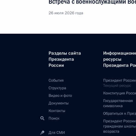
Встреча с военнослужащими Во
26 июля 2026 года
Разделы сайта
Информацион
Президента
ресурсы
России
Президента Ро
События
Президент России
Текущий ресурс
Структура
Конституция Росс
Видео и фото
Государственная
Документы
символика
Контакты
Обратиться к Пре
Поиск
Президент Росси
гражданам школь
возраста
Для СМИ