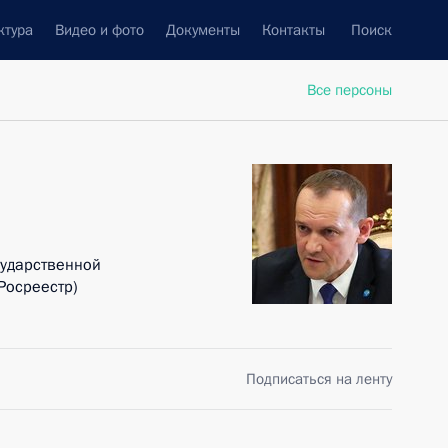
ктура
Видео и фото
Документы
Контакты
Поиск
Все персоны
сударственной
Росреестр)
Подписаться на ленту