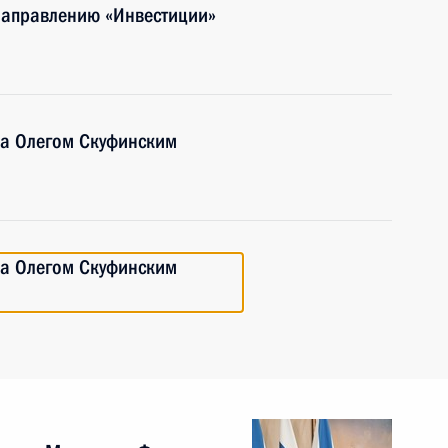
направлению «Инвестиции»
ра Олегом Скуфинским
ра Олегом Скуфинским