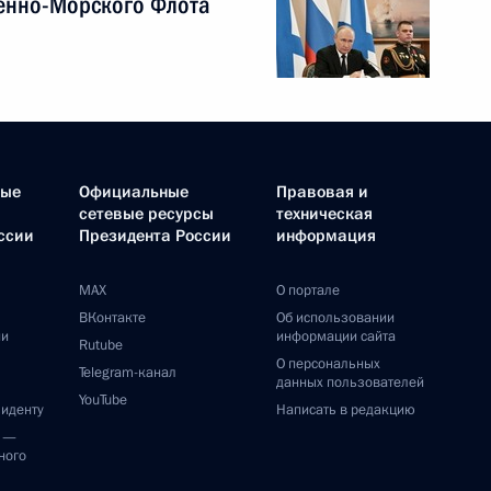
енно-Морского Флота
ные
Официальные
Правовая и
сетевые ресурсы
техническая
ссии
Президента России
информация
MAX
О портале
ВКонтакте
Об использовании
ии
информации сайта
Rutube
О персональных
Telegram-канал
данных пользователей
YouTube
зиденту
Написать в редакцию
и —
ного