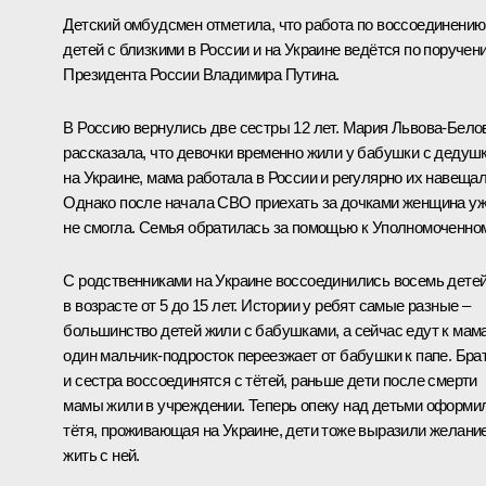
Детский омбудсмен отметила, что работа по воссоединению
детей с близкими в России и на Украине ведётся по поручен
Президента России Владимира Путина.
В Россию вернулись две сестры 12 лет.
Мария Львова-Бело
рассказала, что девочки временно жили у бабушки с дедуш
на Украине, мама работала в России и регулярно их навещал
Однако после начала СВО приехать за дочками женщина у
не смогла. Семья обратилась за помощью к Уполномоченном
С родственниками на Украине воссоединились восемь дете
в возрасте от 5 до 15 лет. Истории у ребят самые разные –
большинство детей жили с бабушками, а сейчас едут к мам
один мальчик-подросток переезжает от бабушки к папе. Бра
и сестра воссоединятся с тётей, раньше дети после смерти
мамы жили в учреждении. Теперь опеку над детьми оформи
тётя, проживающая на Украине, дети тоже выразили желани
жить с ней.