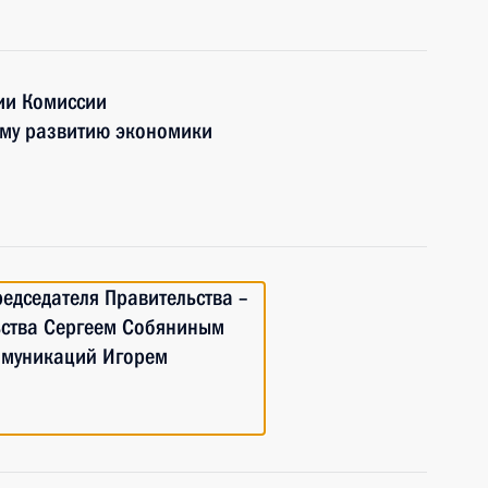
ии Комиссии
ому развитию экономики
редседателя Правительства –
ьства Сергеем Собяниным
ммуникаций Игорем