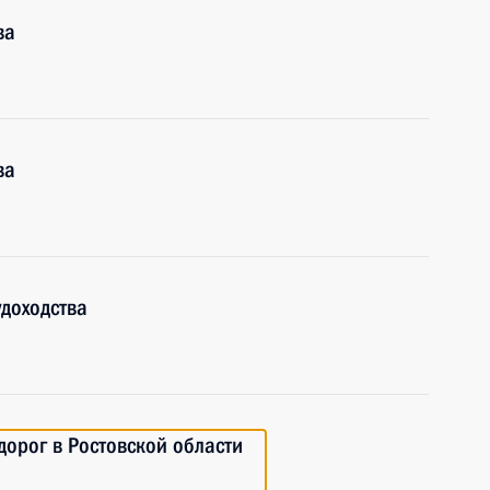
ва
ва
доходства
дорог в Ростовской области