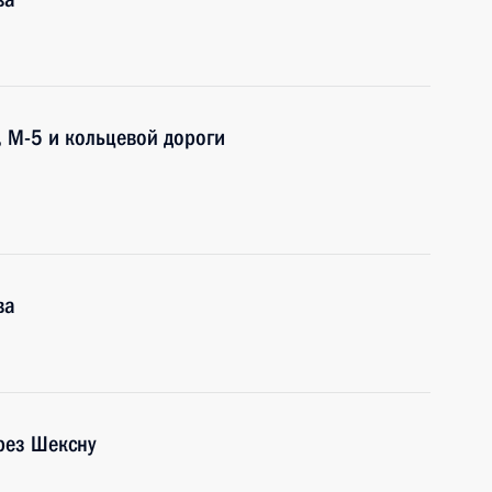
, М-5 и кольцевой дороги
ва
рез Шексну