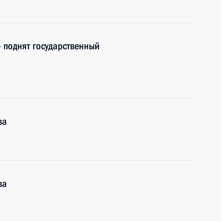
 поднят государственный
ва
ва