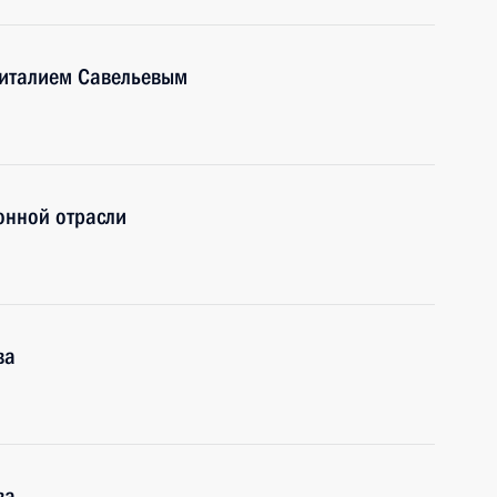
Виталием Савельевым
онной отрасли
ва
ва