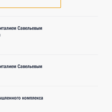
Виталием Савельевым
м
Виталием Савельевым
ышленного комплекса