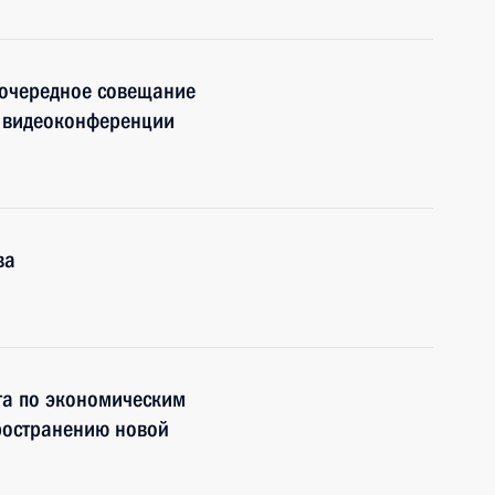
 очередное совещание
е видеоконференции
ва
та по экономическим
ространению новой