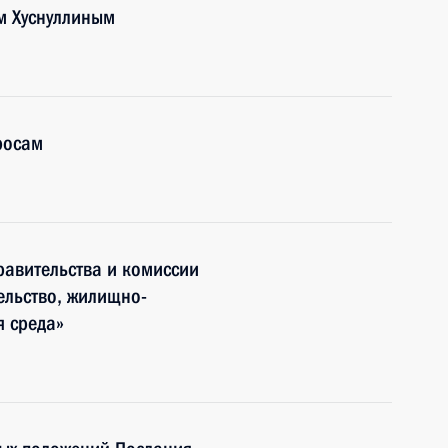
м Хуснуллиным
росам
авительства и комиссии
ельство, жилищно-
я среда»