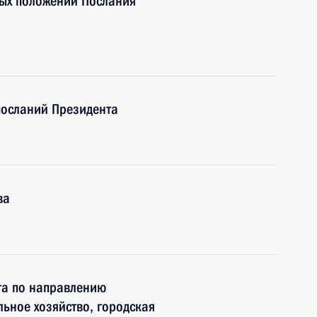
ых положений Послания
посланий Президента
ва
та по направлению
ьное хозяйство, городская