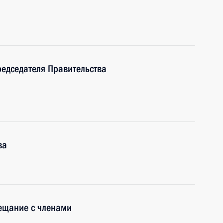
редседателя Правительства
ва
вещание с членами