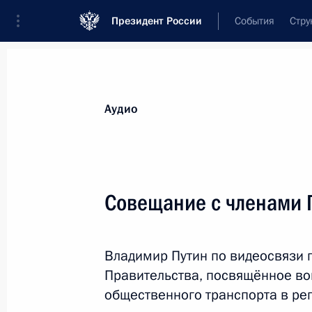
Президент России
События
Стру
Видеозаписи
Фотографии
Аудиозапи
Все материалы
Выступления
Совещан
Аудио
Показа
Совещание с членами 
Расширенное заседание
Владимир Путин по видеосвязи 
коллегии Генеральной
Правительства, посвящённое в
прокуратуры
общественного транспорта в рег