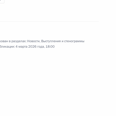
Рождество Христово.
 к гражданам России
ован в разделах:
Новости
,
Выступления и стенограммы
бликации:
4 марта 2026 года, 18:00
00:00