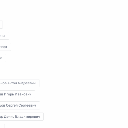
о
оны
порт
а
я
Поздравление с Рождеством
Христовым
анов Антон Андреевич
ев Игорь Иванович
7 января 2026 года
Аудио, 3 мин.
цов Сергей Сергеевич
Владимир Путин поздравил
ер Денис Владимирович
православных христиан, всех
граждан России, празднующих
4