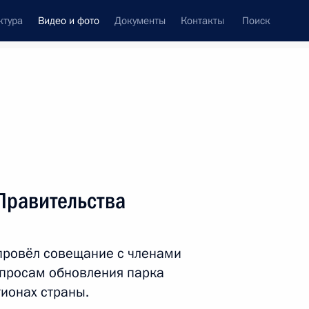
ктура
Видео и фото
Документы
Контакты
Поиск
си
ия, встречи
Встречи со СМИ
март, 2026
ть следующие материалы
Правительства
Совещание с членами
провёл совещание с членами
Правительства
опросам обновления парка
ионах страны.