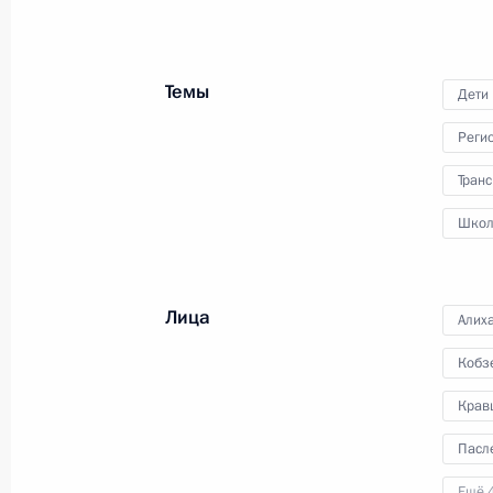
В Большом Кремлёвском дворце
Владимир Путин и Президент
Белоруссии Александр Лукашенко
провели заседание Высшего
Темы
Дети
Государственного Совета Союзног
государства.
Реги
Транс
Школ
Поздравление по случаю Дн
работника прокуратуры
Лица
Алих
Кобз
12 января 2026 года
Аудио, 2 мин.
Крав
Владимир Путин поздравил
Пасл
работников и ветеранов органов
прокуратуры Российской
Ещё 