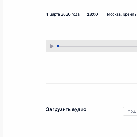
19 марта 2026 года
Аудио, 9 мин.
4 марта 2026 года
18:00
Москва, Кремль
Президент выступил
на расширенном заседании
коллегии Генеральной прокуратур
Российской Федерации.
Заседание Высшего
Государственного Совета
Союзного государства
Загрузить аудио
mp3,
26 февраля 2026 года
Аудио, 18 мин.