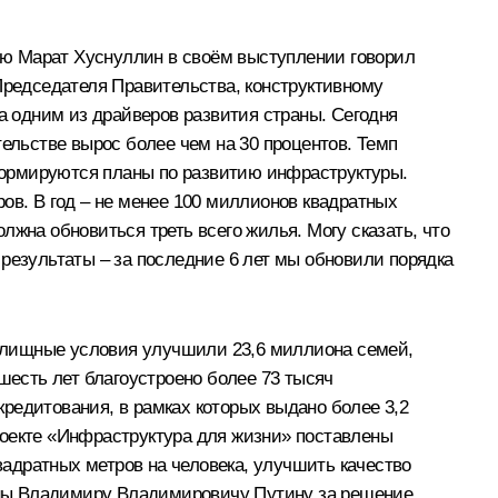
ию
Марат Хуснуллин
в своём выступлении говорил
Председателя Правительства, конструктивному
 одним из драйверов развития страны. Сегодня
тельстве вырос более чем на 30 процентов. Темп
 формируются планы по развитию инфраструктуры.
ов. В год – не менее 100 миллионов квадратных
олжна обновиться треть всего жилья. Могу сказать, что
результаты – за последние 6 лет мы обновили порядка
 жилищные условия улучшили 23,6 миллиона семей,
шесть лет благоустроено более 73 тысяч
редитования, в рамках которых выдано более 3,2
роекте «Инфраструктура для жизни» поставлены
адратных метров на человека, улучшить качество
аны Владимиру Владимировичу Путину за решение