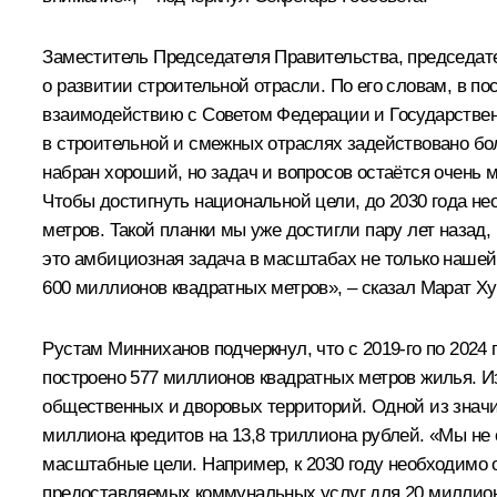
Заместитель Председателя Правительства, председат
о развитии строительной отрасли. По его словам, в п
взаимодействию с Советом Федерации и Государствен
в строительной и смежных отраслях задействовано бол
набран хороший, но задач и вопросов остаётся очень 
Чтобы достигнуть национальной цели, до 2030 года не
метров. Такой планки мы уже достигли пару лет назад, 
это амбициозная задача в масштабах не только нашей 
600 миллионов квадратных метров», – сказал Марат Х
Рустам Минниханов
подчеркнул, что с 2019-го по 202
построено 577 миллионов квадратных метров жилья. Из
общественных и дворовых территорий. Одной из значи
миллиона кредитов на 13,8 триллиона рублей. «Мы не
масштабные цели. Например, к 2030 году необходимо 
предоставляемых коммунальных услуг для 20 миллион