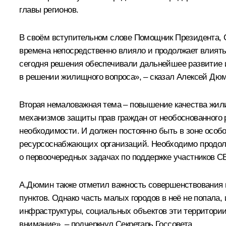
главы регионов.
В своём вступительном слове Помощник Президента, 
времена непосредственно влияло и продолжает влиять
сегодня решения обеспечивали дальнейшее развитие 
в решении жилищного вопроса», – сказал Алексей Дю
Вторая немаловажная тема – повышение качества жили
механизмов защиты прав граждан от необоснованного р
необходимости. И должен постоянно быть в зоне особ
ресурсоснабжающих организаций. Необходимо продол
о первоочередных задачах по поддержке участников С
А.Дюмин также отметил важность совершенствования 
пунктов. Однако часть малых городов в неё не попала,
инфраструктуры, социальных объектов эти территории
внимание», – подчеркнул Секретарь Госсовета.