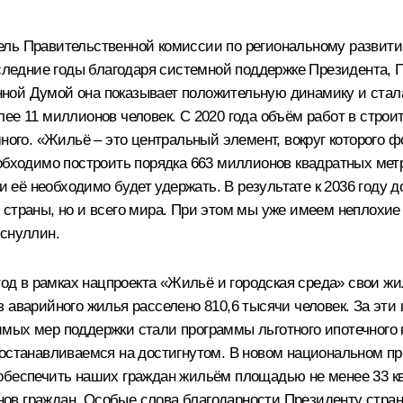
ель Правительственной комиссии по региональному развит
оследние годы благодаря системной поддержке Президента, 
ной Думой она показывает положительную динамику и стала
ее 11 миллионов человек. C 2020 года объём работ в строи
много. «Жильё – это центральный элемент, вокруг которого
обходимо построить порядка 663 миллионов квадратных метр
и её необходимо будет удержать. В результате к 2036 году д
страны, но и всего мира. При этом мы уже имеем неплохие 
уснуллин.
4 год в рамках нацпроекта «Жильё и городская среда» свои
 аварийного жилья расселено 810,6 тысячи человек. За эти 
мых мер поддержки стали программы льготного ипотечного к
 останавливаемся на достигнутом. В новом национальном п
обеспечить наших граждан жильём площадью не менее 33 кв
ов граждан. Особые слова благодарности Президенту стр