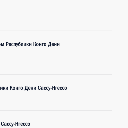
ом Республики Конго Дени
ики Конго Дени Сассу-Нгессо
 Сассу-Нгессо