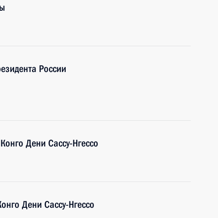
ры
резидента России
 Конго Дени Сассу-Нгессо
Конго Дени Сассу-Нгессо