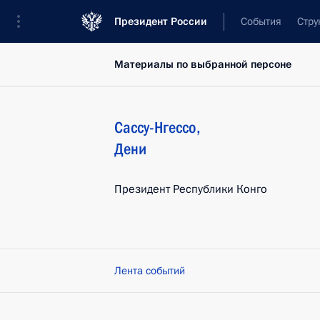
Президент России
События
Стру
Материалы по выбранной персоне
Сассу-Нгессо
,
Дени
Президент Республики Конго
Лента событий