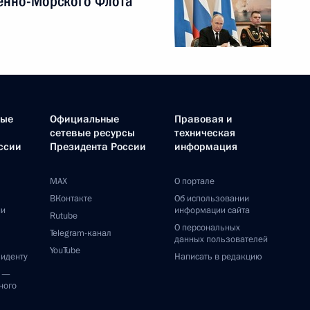
енно-Морского Флота
ные
Официальные
Правовая и
сетевые ресурсы
техническая
ссии
Президента России
информация
MAX
О портале
ВКонтакте
Об использовании
ии
информации сайта
Rutube
О персональных
Telegram-канал
данных пользователей
YouTube
зиденту
Написать в редакцию
и —
ного