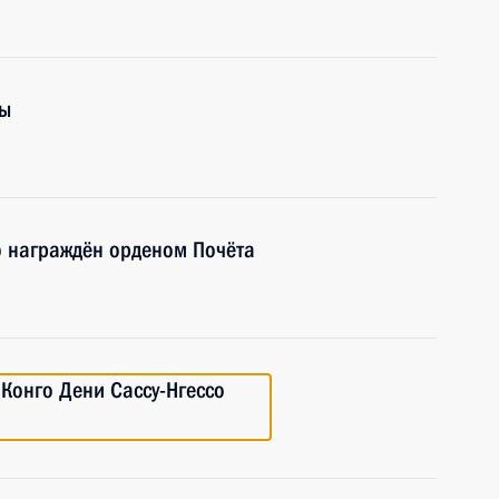
ры
о награждён орденом Почёта
 Конго Дени Сассу-Нгессо