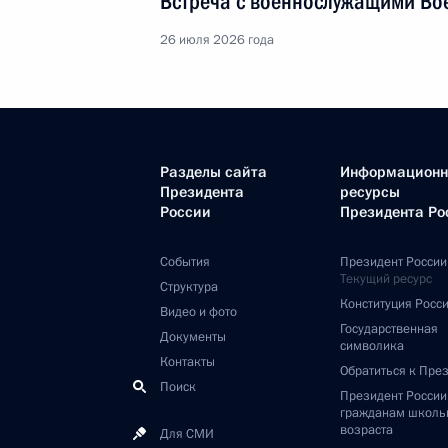
Встреча с военнослужащими Во
26 июля 2026 года
Разделы сайта
Информацион
Президента
ресурсы
России
Президента Ро
События
Президент России
Текущий ресурс
Структура
Конституция Росс
Видео и фото
Государственная
Документы
символика
Контакты
Обратиться к Пре
Поиск
Президент Росси
гражданам школь
возраста
Для СМИ