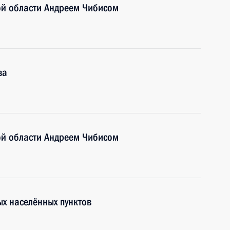
ой области Андреем Чибисом
ва
ой области Андреем Чибисом
х населённых пунктов